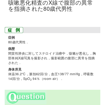
咳嗽悪化精査のX線で腹部の異常
を指摘された80歳代男性
症例
80歳代男性．
病歴
間質性肺炎に対してステロイド治療中．咳嗽が悪化し，胸
部単純X線写真を撮影され，撮影範囲の腹部に異常を指摘
された．
身体所見
体温36.2℃，脈拍62回/分，血圧138/77 mmHg，呼吸数
14回/分，SpO
94％（room air）．
2