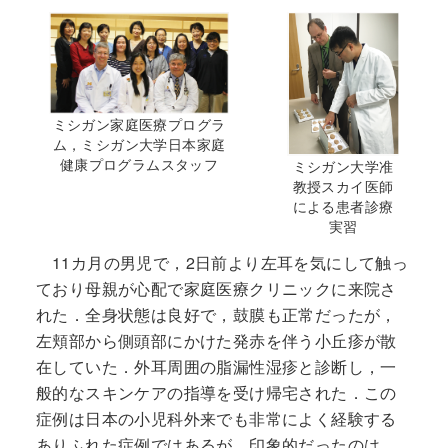
ミシガン家庭医療プログラ
ム，ミシガン大学日本家庭
健康プログラムスタッフ
ミシガン大学准
教授スカイ医師
による患者診療
実習
11カ月の男児で，2日前より左耳を気にして触っ
ており母親が心配で家庭医療クリニックに来院さ
れた．全身状態は良好で，鼓膜も正常だったが，
左頬部から側頭部にかけた発赤を伴う小丘疹が散
在していた．外耳周囲の脂漏性湿疹と診断し，一
般的なスキンケアの指導を受け帰宅された．この
症例は日本の小児科外来でも非常によく経験する
ありふれた症例ではあるが，印象的だったのは，