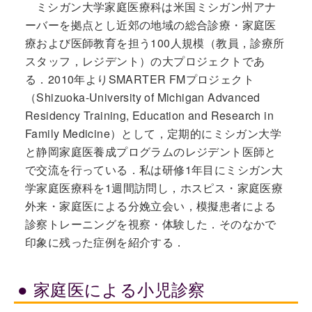
ミシガン大学家庭医療科は米国ミシガン州アナ
ーバーを拠点とし近郊の地域の総合診療・家庭医
療および医師教育を担う100人規模（教員，診療所
スタッフ，レジデント）の大プロジェクトであ
る．2010年よりSMARTER FMプロジェクト
（Shizuoka-University of Michigan Advanced
Residency Training, Education and Research in
Family Medicine）として，定期的にミシガン大学
と静岡家庭医養成プログラムのレジデント医師と
で交流を行っている．私は研修1年目にミシガン大
学家庭医療科を1週間訪問し，ホスピス・家庭医療
外来・家庭医による分娩立会い，模擬患者による
診察トレーニングを視察・体験した．そのなかで
印象に残った症例を紹介する．
家庭医による小児診察