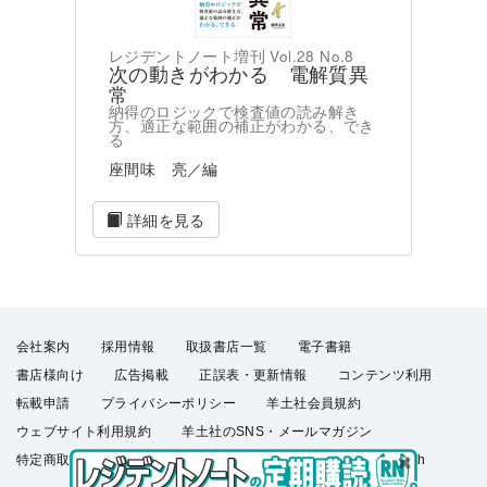
レジデントノート増刊 Vol.28 No.8
次の動きがわかる 電解質異
常
納得のロジックで検査値の読み解き
方、適正な範囲の補正がわかる、でき
る
座間味 亮／編
詳細を見る
会社案内
採用情報
取扱書店一覧
電子書籍
書店様向け
広告掲載
正誤表・更新情報
コンテンツ利用
転載申請
プライバシーポリシー
羊土社会員規約
ウェブサイト利用規約
羊土社のSNS・メールマガジン
特定商取引法に基づく表示
FAQ
お問い合わせ
English