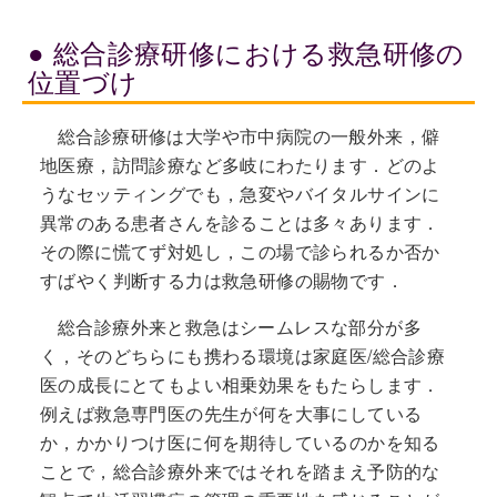
総合診療研修における救急研修の
位置づけ
総合診療研修は大学や市中病院の一般外来，僻
地医療，訪問診療など多岐にわたります．どのよ
うなセッティングでも，急変やバイタルサインに
異常のある患者さんを診ることは多々あります．
その際に慌てず対処し，この場で診られるか否か
すばやく判断する力は救急研修の賜物です．
総合診療外来と救急はシームレスな部分が多
く，そのどちらにも携わる環境は家庭医/総合診療
医の成長にとてもよい相乗効果をもたらします．
例えば救急専門医の先生が何を大事にしている
か，かかりつけ医に何を期待しているのかを知る
ことで，総合診療外来ではそれを踏まえ予防的な