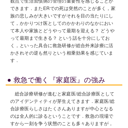
観点で生活習慣病の管理の重要性を感じることが
できます．またERでの死は突然のことが多く，家
族の悲しみが大きいですがそれを目の当たりにし
て，かかりつけ医としてのかかわりのなかにおい
て本人や家族とどうやって最期を迎える？ どうや
って最期まで生きる？ という話を十分にしてお
く，といった具合に救急研修が総合外来診療に活
かされその逆も然りという相乗効果を感じていま
す．
救急で働く『家庭医』の強み
総合診療研修が進むと家庭医/総合診療医として
のアイデンティティが芽生えてきます．家庭医/総
合診療医らしさはたくさんありますが中心となる
のは全人的に診るということです．救急の現場で
すから一刻を争う状態のことも多々ありますが，