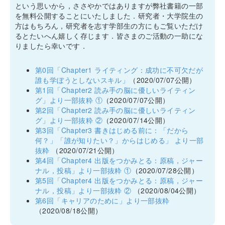
という思いから，ささやかではありますが弊社書籍の一部
を無料公開することにいたしました．研究者・大学院生の
方はもちろん，研究者を志す学部生の方にもご覧いただけ
るとたいへん嬉しく存じます．皆さまのご活動の一助にな
りましたら幸いです．
第0回「Chapter1 ライティング：成功に不可欠だが
誰も学ぼうとしないスキル」
（2020/07/07公開）
第1回「Chapter2 読み手の脳に優しいライティン
グ」より一部抜粋 ①
（2020/07/07公開）
第2回「Chapter2 読み手の脳に優しいライティン
グ」より一部抜粋 ②
（2020/07/14公開）
第3回「Chapter3 書きはじめる前に：「だから
何？」「誰が知りたい？」からはじめる」 より一部
抜粋
（2020/07/21公開）
第4回「Chapter4 出版をつかみとる：原稿，ジャー
ナル，投稿」より一部抜粋 ①
（2020/07/28公開）
第5回「Chapter4 出版をつかみとる：原稿，ジャー
ナル，投稿」より一部抜粋 ②
（2020/08/04公開）
第6回「キャリアのために」より一部抜粋
（2020/08/18公開）