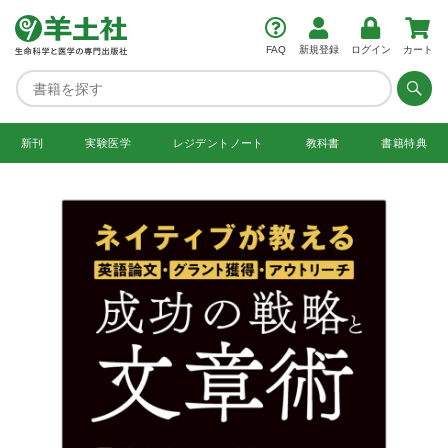
FAQ
新規登録
ログイン
カート
新刊
実験医学
レジデント
ノート
教科書
書籍特典