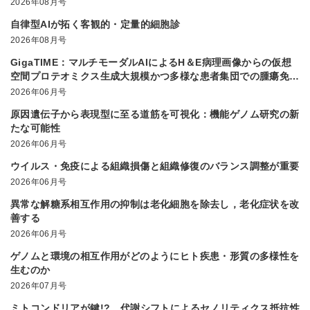
2026年08月号
自律型AIが拓く客観的・定量的細胞診
2026年08月号
GigaTIME：マルチモーダルAIによるH＆E病理画像からの仮想
空間プロテオミクス生成大規模かつ多様な患者集団での腫瘍免疫
微小環境解析を実現
2026年06月号
原因遺伝子から表現型に至る道筋を可視化：機能ゲノム研究の新
たな可能性
2026年06月号
ウイルス・免疫による組織損傷と組織修復のバランス調整が重要
2026年06月号
異常な解糖系相互作用の抑制は老化細胞を除去し，老化症状を改
善する
2026年06月号
ゲノムと環境の相互作用がどのようにヒト疾患・形質の多様性を
生むのか
2026年07月号
ミトコンドリアが鍵!? 代謝シフトによるセノリティクス抵抗性