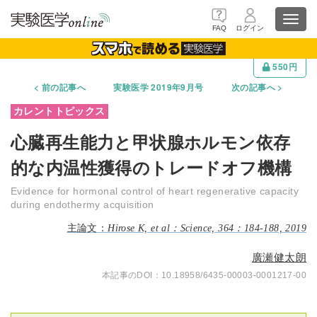
Toggl
FAQ
ログイン
navig
550円
前の記事へ
実験医学 2019年9月号
次の記事へ
心臓再生能力と甲状腺ホルモン依存
的な内温性獲得のトレードオフ機構
Evidence for hormonal control of heart regenerative capacity
during endothermy acquisition
Hirose K, et al：Science, 364：184-188, 2019
廣瀬健太朗
10.18958/6435-00003-0001217-00