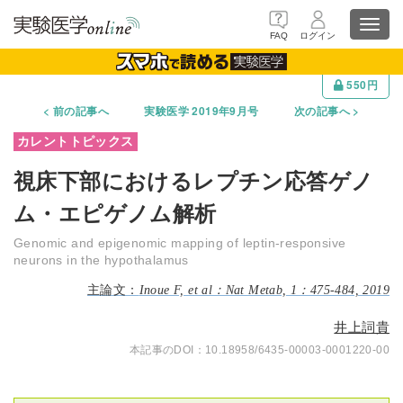
Toggl
FAQ
ログイン
navig
550円
前の記事へ
実験医学 2019年9月号
次の記事へ
視床下部におけるレプチン応答ゲノ
ム・エピゲノム解析
Genomic and epigenomic mapping of leptin-responsive
neurons in the hypothalamus
Inoue F, et al：Nat Metab, 1：475-484, 2019
井上詞貴
10.18958/6435-00003-0001220-00