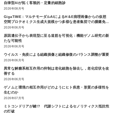
自律型AIが拓く客観的・定量的細胞診
2026年08月号
GigaTIME：マルチモーダルAIによるH＆E病理画像からの仮想
空間プロテオミクス生成大規模かつ多様な患者集団での腫瘍免疫
微小環境解析を実現
2026年06月号
原因遺伝子から表現型に至る道筋を可視化：機能ゲノム研究の新
たな可能性
2026年06月号
ウイルス・免疫による組織損傷と組織修復のバランス調整が重要
2026年06月号
異常な解糖系相互作用の抑制は老化細胞を除去し，老化症状を改
善する
2026年06月号
ゲノムと環境の相互作用がどのようにヒト疾患・形質の多様性を
生むのか
2026年07月号
ミトコンドリアが鍵!? 代謝シフトによるセノリティクス抵抗性
の打破