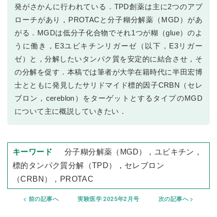
発がさかんに行われている．TPD創薬は主に2つのアプ
ローチがあり，PROTACと分子糊分解薬（MGD）があ
がる．MGDは低分子化合物でそれ1つが糊（glue）のよ
うに働き，E3ユビキチンリガーゼ（以下，E3リガー
ゼ）と，分解したいタンパク質を安定的に結合させ，そ
の分解を促す．本稿では筆者が大学在籍時代に半田宏博
士とともに発見したサリドマイド標的因子CRBN（セレ
ブロン，cereblon）をターゲットとするタイプのMGD
について主に概説していきたい．
分子糊分解薬（MGD），ユビキチン，
標的タンパク質分解（TPD），セレブロン
（CRBN），PROTAC
前の記事へ
実験医学 2025年2月号
次の記事へ