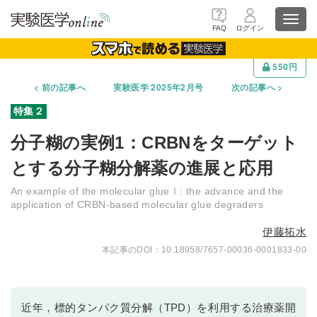
Toggl
FAQ
ログイン
navig
550円
前の記事へ
実験医学 2025年2月号
次の記事へ
分子糊の実例1：CRBNをターゲット
とする分子糊分解薬の進展と応用
An example of the molecular glueⅠ: the advance and the
application of CRBN-based molecular glue degraders
伊藤拓水
10.18958/7657-00036-0001833-00
近年，標的タンパク質分解（TPD）を利用する治療薬開