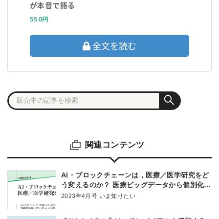
が本音で語る
550円
全文を読む
関連コンテンツ
AI・ブロックチェーンは，医療／医学研究をど
う変えるのか？ 医療ビッグデータから個別化医
療を実現するデジタル技術の潮流
2023年4月号 いま知りたい