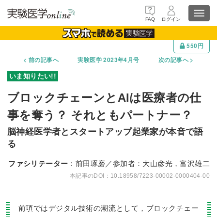
Toggl
FAQ
ログイン
navig
550円
前の記事へ
実験医学 2023年4月号
次の記事へ
ブロックチェーンとAIは医療者の仕
事を奪う？ それともパートナー？
脳神経医学者とスタートアップ起業家が本音で語
る
ファシリテーター
：前田琢磨／参加者：大山彦光，富沢雄二
10.18958/7223-00002-0000404-00
前項ではデジタル技術の潮流として，ブロックチェー