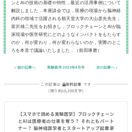
ンとAIの技術の基礎や特性，最近の活用事例について
解説しました．本座談会では，医療の現場から脳神経
内科の領域で活躍される順天堂大学の大山彦光先生，
富沢雄二先生をお招きし，ブロックチェーンとAIが臨
床現場や医学研究にどのようなインパクトをもたらす
のか，何が変わり，何が変わらないのか，実際のとこ
ろを本音で議論いたしました．（前田琢磨）
前の記事へ
実験医学 2023年4月号
次の記事へ
この記事は
有料記事
です
（残り約10,300文字）
【スマホで読める実験医学】ブロックチェーン
とAIは医療者の仕事を奪う？ それともパート
ナー？ 脳神経医学者とスタートアップ起業家