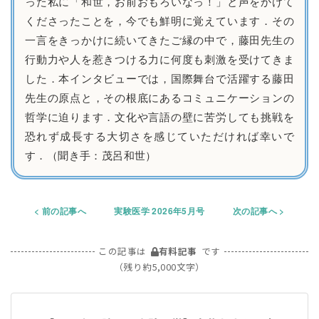
った私に「和世，お前おもろいなっ！」と声をかけて
くださったことを，今でも鮮明に覚えています．その
一言をきっかけに続いてきたご縁の中で，藤田先生の
行動力や人を惹きつける力に何度も刺激を受けてきま
した．本インタビューでは，国際舞台で活躍する藤田
先生の原点と，その根底にあるコミュニケーションの
哲学に迫ります．文化や言語の壁に苦労しても挑戦を
恐れず成長する大切さを感じていただければ幸いで
す．（聞き手：茂呂和世）
前の記事へ
実験医学 2026年5月号
次の記事へ
この記事は
有料記事
です
（残り約5,000文字）