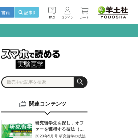
書籍
記事β
FAQ
ログイン
カート
関連コンテンツ
研究留学先を探し，オフ
ァーを獲得する技法（後
編）
2023年5月号 研究留学の技法