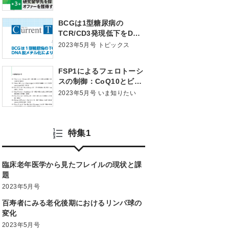
BCGは1型糖尿病の
TCR/CD3発現低下をDNA
脱メチル化により改善す
2023年5月号 トピックス
る
FSP1によるフェロトーシ
スの制御：CoQ10とビタ
ミンK
2023年5月号 いま知りたい
特集1
臨床老年医学から見たフレイルの現状と課
題
2023年5月号
百寿者にみる老化後期におけるリンパ球の
変化
2023年5月号