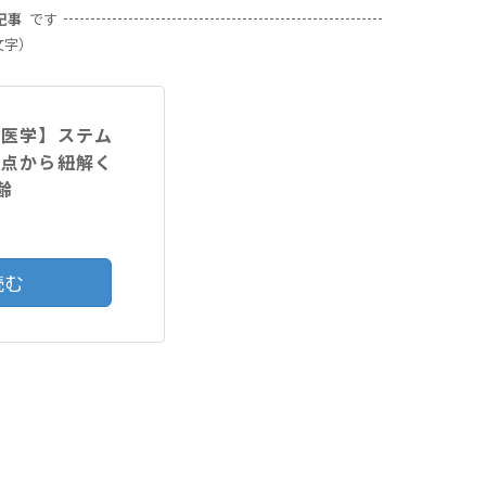
記事
です
文字）
験医学】ステム
視点から紐解く
齢
読む