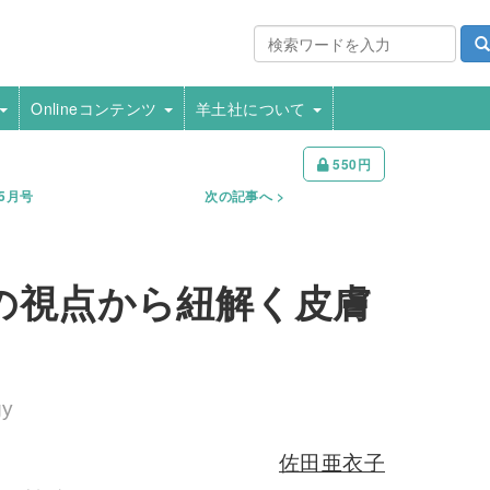
Onlineコンテンツ
羊土社について
550円
年5月号
次の記事へ
の視点から紐解く皮膚
gy
佐田亜衣子