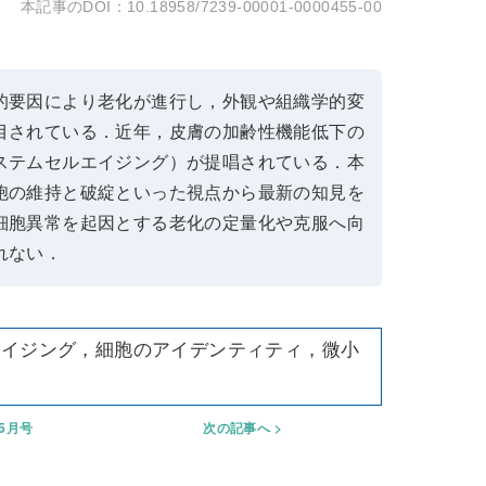
10.18958/7239-00001-0000455-00
的要因により老化が進行し，外観や組織学的変
目されている．近年，皮膚の加齢性機能低下の
ステムセルエイジング）が提唱されている．本
胞の維持と破綻といった視点から最新の知見を
細胞異常を起因とする老化の定量化や克服へ向
れない．
エイジング，細胞のアイデンティティ，微小
年5月号
次の記事へ