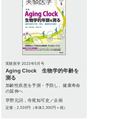
実験医学 2023年5月号
Aging Clock 生物学的年齢を
測る
加齢性疾患を予測・予防し、健康寿命
の延伸へ
早野元詞，寺尾知可史／企画
定価：
2,530
円（本体2,300円＋税）