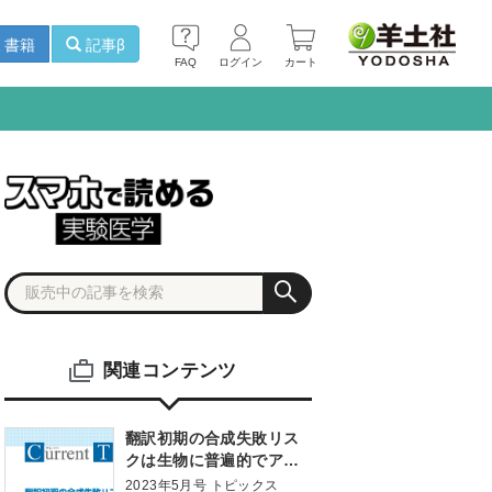
書籍
記事β
FAQ
ログイン
カート
関連コンテンツ
翻訳初期の合成失敗リス
クは生物に普遍的でアミ
ノ酸使用頻度に影響を及
2023年5月号 トピックス