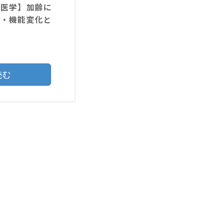
験医学】加齢に
成・機能変化と
読む