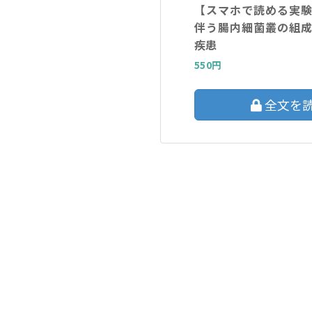
【スマホで読める実
伴う腸内細菌叢の組
疾患
550円
全文を