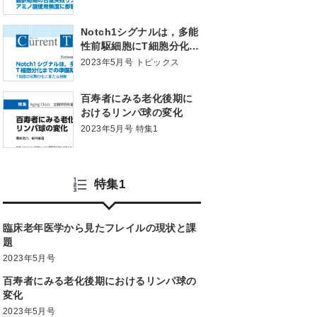
ぼす
Notch1シグナルは，多能
性前駆細胞にT細胞分化ま
での準備期間を与えてい
2023年5月号 トピックス
る T細胞の初期分化に新
たな見解
百寿者にみる老化後期に
おけるリンパ球の変化
2023年5月号 特集1
特集1
臨床老年医学から見たフレイルの現状と課
題
2023年5月号
百寿者にみる老化後期におけるリンパ球の
変化
2023年5月号