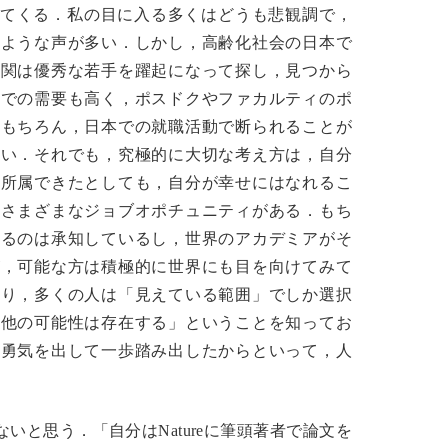
れてくる．私の目に入る多くはどうも悲観調で，
たような声が多い．しかし，高齢化社会の日本で
機関は優秀な若手を躍起になって探し，見つから
業での需要も高く，ポスドクやファカルティのポ
．もちろん，日本での就職活動で断られることが
ない．それでも，究極的に大切な考え方は，自分
か所属できたとしても，自分が幸せにはなれるこ
，さまざまなジョブオポチュニティがある．もち
いるのは承知しているし，世界のアカデミアがそ
が，可能な方は積極的に世界にも目を向けてみて
あり，多くの人は「見えている範囲」でしか選択
，他の可能性は存在する」ということを知ってお
，勇気を出して一歩踏み出したからといって，人
と思う．「自分はNatureに筆頭著者で論文を