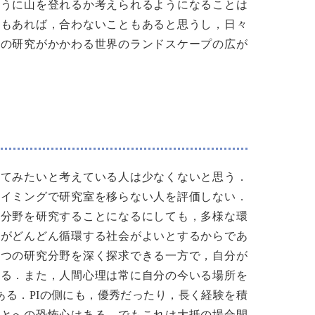
ように山を登れるか考えられるようになることは
ともあれば，合わないこともあると思うし，日々
分の研究がかかわる世界のランドスケープの広が
ってみたいと考えている人は少なくないと思う．
タイミングで研究室を移らない人を評価しない．
の分野を研究することになるにしても，多様な環
材がどんどん循環する社会がよいとするからであ
一つの研究分野を深く探求できる一方で，自分が
ある．また，人間心理は常に自分の今いる場所を
る．PIの側にも，優秀だったり，長く経験を積
ことへの恐怖心はある．でもこれは大抵の場合間