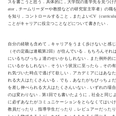
スを書こうと思う．具体的に，大学院の進学先を見つけたり，ジョブハ
ator，チームリーダーや教授などの研究室主宰者）の
を知り，コントロールすること，またよいCV（curricul
ことがキャリアに役立つことなどについて書きたい．
自分の経験も含めて，キャリアをうまく歩けないと感
（その定義は連載第2回）が住んでいる．もちろんそれ
にいるちびっちょ達のせいかもしれない．また例外的
にいるかもしれない．そういう状況に至ったら，その
れ気づいた時点で逃げて欲しい．アカデミアにはあな
れる大人はたくさんいる．でも，あなたがちびっちょ
を差し伸べられる大人はたくさんいない．いずれの場
のは変わりない．第1回でも書いたように，社会と同じ
に必ずあなたがコミュニケーションをとらなくてはい
教員だったり，指導学生だったり，レビュアーだった