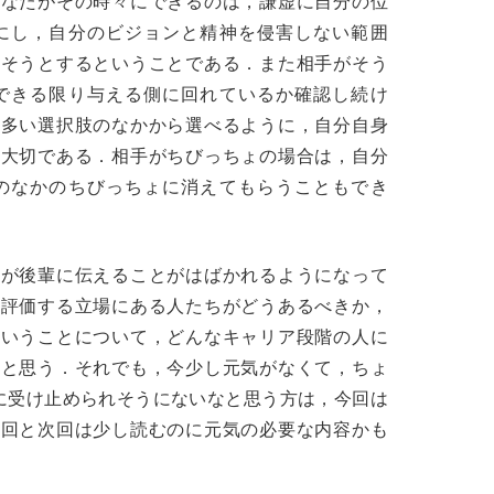
あなたがその時々にできるのは，謙虚に自分の位
にし，自分のビジョンと精神を侵害しない範囲
たそうとするということである．また相手がそう
できる限り与える側に回れているか確認し続け
け多い選択肢のなかから選べるように，自分自身
も大切である．相手がちびっちょの場合は，自分
のなかのちびっちょに消えてもらうこともでき
輩が後輩に伝えることがはばかれるようになって
を評価する立場にある人たちがどうあるべきか，
ということについて，どんなキャリア段階の人に
いと思う．それでも，今少し元気がなくて，ちょ
設的）に受け止められそうにないなと思う方は，今回は
今回と次回は少し読むのに元気の必要な内容かも