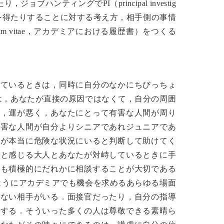
ンティングでPI（principal investig
職を得たりすることに対する考え方，相手側の事情
um vitae，アカデミアにおける履歴書）をつくる
じているときは，同時に自分のなかにちびっちょ
は，あなたが直接の原因ではなくて，自分の周囲
に，運が悪く，あなたにとって有害な人間が周り
有害な人間が自分よりシニアであれジュニアであ
たが本当に危険な状況にいると判断して助けてく
だと感じる大人とあなたが対峙しているときに手
合も積極的にだれかに相談することが大切である
ようにアカデミアでも機会を求めるあらゆる場面
けない相手がいる．面接官だったり，自分の指導
りする．そういった多くの人は尊敬できる素晴ら