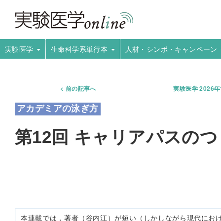
実験医学
生命科学系単行本
人材・シンポ・キャンペーン
前の記事へ
実験医学 2026
第12回 キャリアパスの
本連載では，著者（谷内江）が短い（しかしながら現代にお