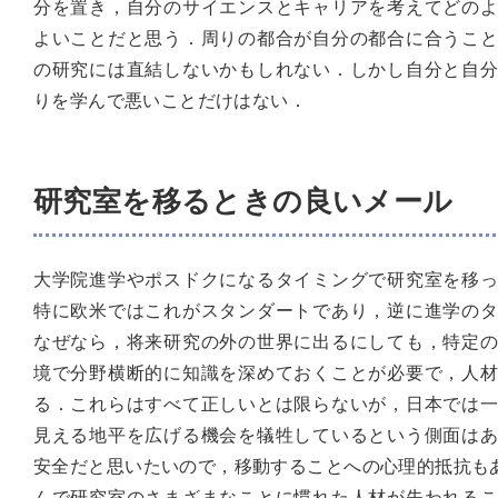
分を置き，自分のサイエンスとキャリアを考えてどの
よいことだと思う．周りの都合が自分の都合に合うこ
の研究には直結しないかもしれない．しかし自分と自
りを学んで悪いことだけはない．
研究室を移るときの良いメール
大学院進学やポスドクになるタイミングで研究室を移
特に欧米ではこれがスタンダートであり，逆に進学の
なぜなら，将来研究の外の世界に出るにしても，特定
境で分野横断的に知識を深めておくことが必要で，人
る．これらはすべて正しいとは限らないが，日本では
見える地平を広げる機会を犠牲しているという側面は
安全だと思いたいので，移動することへの心理的抵抗もあ
んで研究室のさまざまなことに慣れた人材が失われる