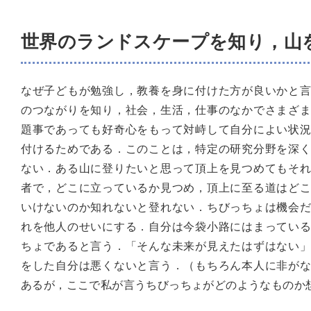
世界のランドスケープを知り，山
なぜ子どもが勉強し，教養を身に付けた方が良いかと
のつながりを知り，社会，生活，仕事のなかでさまざ
題事であっても好奇心をもって対峙して自分によい状
付けるためである．このことは，特定の研究分野を深
ない．ある山に登りたいと思って頂上を見つめてもそ
者で，どこに立っているか見つめ，頂上に至る道はど
いけないのか知れないと登れない．ちびっちょは機会
れを他人のせいにする．自分は今袋小路にはまってい
ちょであると言う．「そんな未来が見えたはずはない
をした自分は悪くないと言う．（もちろん本人に非が
あるが，ここで私が言うちびっちょがどのようなものか