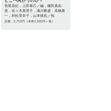
どこへ向かうのか？
長尾昌紀，上田泰己／編，鎌田真由
美，佐々木真理子，瀬川勝盛，高橋康
一，村松里衣子，山本慎也／他
定価：
2,750
円（本体2,500円＋税）