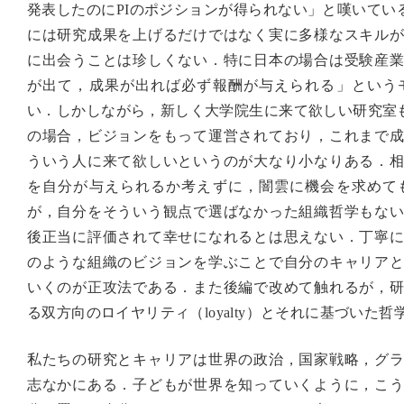
発表したのにPIのポジションが得られない」と嘆いてい
には研究成果を上げるだけではなく実に多様なスキル
に出会うことは珍しくない．特に日本の場合は受験産
が出て，成果が出れば必ず報酬が与えられる」という
い．しかしながら，新しく大学院生に来て欲しい研究室も
の場合，ビジョンをもって運営されており，これまで
ういう人に来て欲しいというのが大なり小なりある．
を自分が与えられるか考えずに，闇雲に機会を求めて
が，自分をそういう観点で選ばなかった組織哲学もな
後正当に評価されて幸せになれるとは思えない．丁寧
のような組織のビジョンを学ぶことで自分のキャリア
いくのが正攻法である．また後編で改めて触れるが，
る双方向のロイヤリティ（loyalty）とそれに基づい
私たちの研究とキャリアは世界の政治，国家戦略，グ
志なかにある．子どもが世界を知っていくように，こ