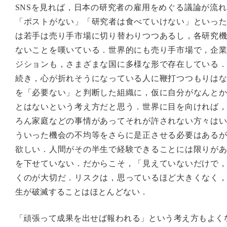
SNSを見れば，日本の研究者の雇用をめぐる議論が流
「ポストがない」「研究者は食べていけない」といっ
は若手は売り手市場に切り替わりつつあるし，各研究
ないことを嘆いている．世界的にも売り手市場で，企
ジションも，さまざまな国に多様な形で存在している
続き，心が折れそうになっている人に鞭打つつもりは
を「必要ない」と判断した組織に，仮に自分がなんと
とはないという考え方だと思う．世界に目を向ければ
ろん家庭などの事情があってそれが許されない方々は
ういった機会の不均等をさらに是正させる必要はある
欲しい．人間がその半生で経験できることには限りが
を下せていない．だからこそ，「見えていないだけで
くのが大切だ．リスクは，思っているほど大きくなく
生が破滅することはほとんどない．
「頑張って成果を出せば報われる」という考え方もよくない