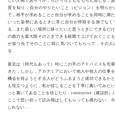
しい人物であろうが，ちびっちょももちろん混じる．
置を知り，自分のやりたいこと（ビジョン）を明らか
で，相手が求めることと自分が求めることを同時に満
いった姿勢にあるときに常に自分が搾取する側でなく
る．また新しい場所に移りたいと思うときにできるだ
の能力を最大限そのときできる範囲で上げておくこと
が放つ光でそのことに暗に気づいてもらって，その人
る．
最近は（時代もあって）特にこの手のアドバイスを先
きた．しかし，アカデミアにおいて他人や他人の仕事
機会を得ようとする人がどうふるまうと成功できるか
も役立つように，私が信じることを丁寧に書いてみた
っと書いてあることを信じたり，constructive（建
ここで思い切って読み飛ばしてもらっても構わない．
しれない．