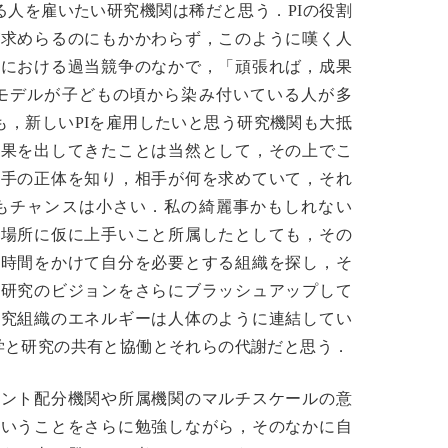
る人を雇いたい研究機関は稀だと思う．PIの役割
が求めらるのにもかかわらず，このように嘆く人
業における過当競争のなかで，「頑張れば，成果
モデルが子どもの頃から染み付いている人が多
，新しいPIを雇用したいと思う研究機関も大抵
成果を出してきたことは当然として，その上でこ
相手の正体を知り，相手が何を求めていて，それ
もチャンスは小さい．私の綺麗事かもしれない
い場所に仮に上手いこと所属したとしても，その
に時間をかけて自分を必要とする組織を探し，そ
と研究のビジョンをさらにブラッシュアップして
研究組織のエネルギーは人体のように連結してい
た哲学と研究の共有と協働とそれらの代謝だと思う．
ラント配分機関や所属機関のマルチスケールの意
ういうことをさらに勉強しながら，そのなかに自