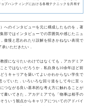
ジョブハンティングにおける各種テクニックを共有す
江）へのインタビューを元に構成したものを，著
編集部ではインタビューでの雰囲気や感じたニュ
果，傲慢と思われたり誤解を招きかねない表現で
了承いただきたい．
い教授になりたいわけではなくても，アカデミア
ことではないだろうか．私自身も10余年ほど前
，どうキャリアを築いてよいかわからない学生で
思っていた．いろいろな回り道をして今に至っ
日につながる良い基本的な考え方に触れることが
じて書いてきた，アカデミアでも「物事は相手の
はそういう観点からキャリアについてのアドバイ