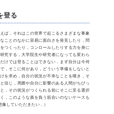
を登る
言えば，それはこの世界で起こるさまざまな事象
まなことのなかに容易に面白さを発見したり，問
況をつくったり，コンロールしたりする力を身に
く研究する，大学院生や研究者になっても変わら
れだけでは登ることはできない．まず自分は今何
こで，そこに何があり，どういう準備をしないと
だけを求め，自分の状況が不幸なことを嘆き，そ
ると信じ，周囲や自分に影響のある人間がちびっ
」と，その状況がつくられる前にそこに至る選択
なく，このような責を負う筋合いのないケースも
想像していただきたい．）