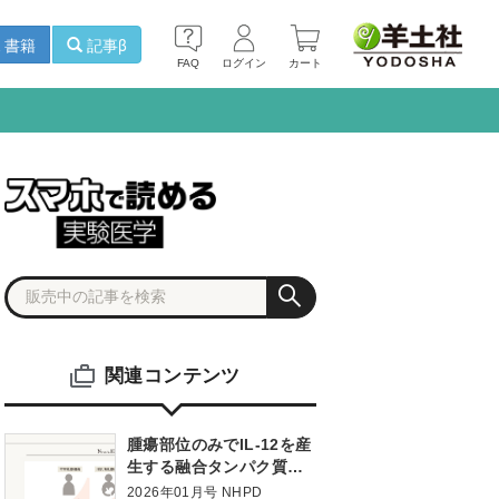
書籍
記事β
FAQ
ログイン
カート
関連コンテンツ
腫瘍部位のみでIL-12を産
生する融合タンパク質産
生CAR-T細胞の優れた抗
2026年01月号 NHPD