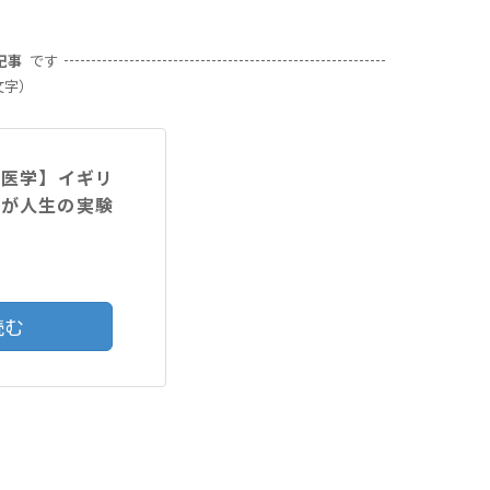
記事
です
文字）
験医学】イギリ
らが人生の実験
読む