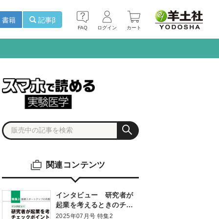
書籍
記事β
FAQ
ログイン
カート
関連コンテンツ
インタビュー 研究者が
起業を考えるときのチェ
ックポイント
2025年07月号 特集2