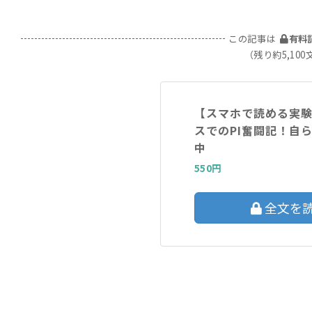
この記事は
有料
（残り約5,100
【スマホで読める実
スでのPI奮闘記！自
中
550円
全文を