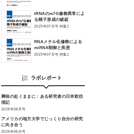
tRNAのm7G修飾異常によ
る精子形成の破綻
2025年07月号 特集1
RNAメチル化修飾による
miRNA制御と疾患
2025年07月号 特集1
ラボレポート
興味の赴くままに：ある研究者の日米欧彷
徨記
2026年08月号
アメリカの地方大学でじっくり自分の研究
に向き合う
2026年06月号