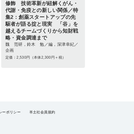
修飾 技術革新が紐解くがん・
代謝・免疫との新しい関係／特
集2：創薬スタートアップの先
駆者が語る掟と現実 「谷」を
越えるチームづくりから知財戦
略・資金調達まで
魏 范研，鈴木 勉／編，深津幸紀／
企画
定価：
2,530
円（本体2,300円＋税）
シーポリシー
羊土社会員規約