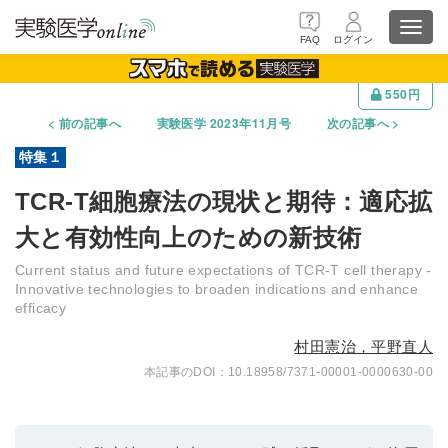
Toggl
FAQ
ログイン
navig
550円
前の記事へ
実験医学 2023年11月号
次の記事へ
TCR-T細胞療法の現状と期待：適応拡
大と有効性向上のための新技術
Current status and future expectations of TCR-T cell therapy -
Innovative technologies to broaden indications and enhance
efficacy
村田憲治，平野直人
10.18958/7371-00001-0000630-00