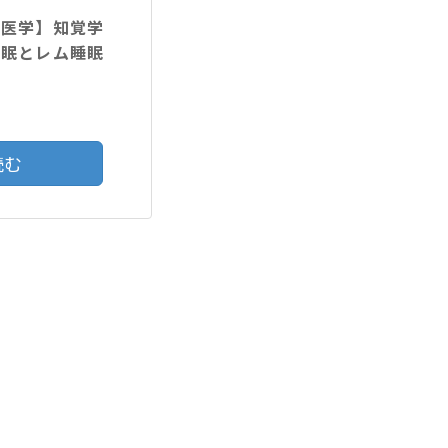
験医学】知覚学
睡眠とレム睡眠
読む