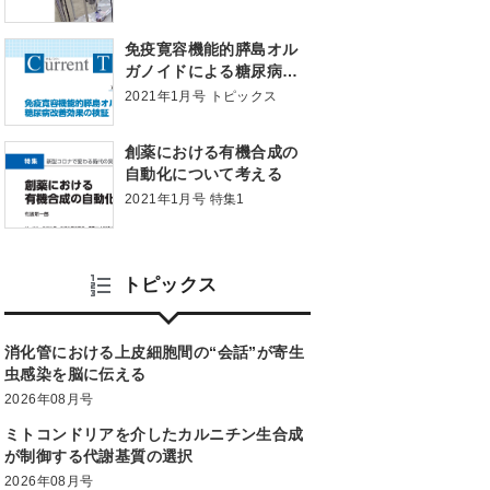
遠隔化と産業
免疫寛容機能的膵島オル
ガノイドによる糖尿病改
善効果の検証
2021年1月号 トピックス
創薬における有機合成の
自動化について考える
2021年1月号 特集1
トピックス
消化管における上皮細胞間の“会話”が寄生
虫感染を脳に伝える
2026年08月号
ミトコンドリアを介したカルニチン生合成
が制御する代謝基質の選択
2026年08月号