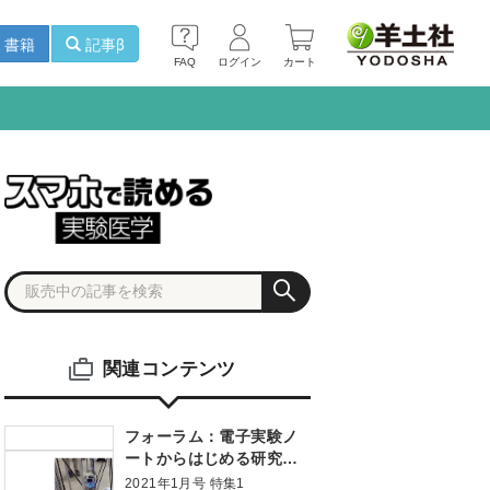
書籍
記事β
FAQ
ログイン
カート
関連コンテンツ
フォーラム：電子実験ノ
ートからはじめる研究自
動化の実現 実験自動化・
2021年1月号 特集1