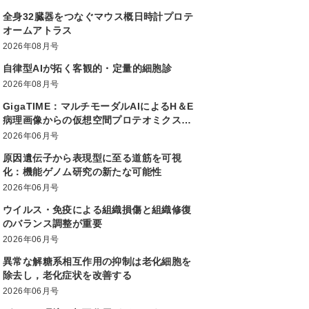
全身32臓器をつなぐマウス概日時計プロテ
オームアトラス
2026年08月号
自律型AIが拓く客観的・定量的細胞診
2026年08月号
GigaTIME：マルチモーダルAIによるH＆E
病理画像からの仮想空間プロテオミクス生
成大規模かつ多様な患者集団での腫瘍免疫
2026年06月号
微小環境解析を実現
原因遺伝子から表現型に至る道筋を可視
化：機能ゲノム研究の新たな可能性
2026年06月号
ウイルス・免疫による組織損傷と組織修復
のバランス調整が重要
2026年06月号
異常な解糖系相互作用の抑制は老化細胞を
除去し，老化症状を改善する
2026年06月号