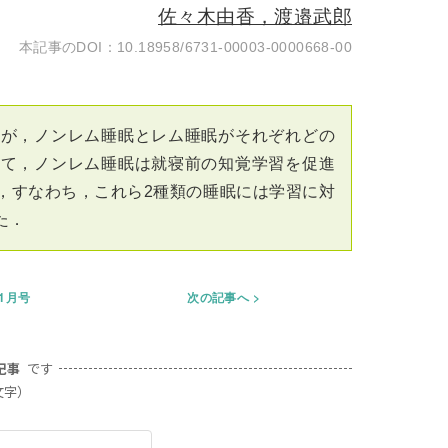
佐々木由香，渡邉武郎
10.18958/6731-00003-0000668-00
たが，ノンレム睡眠とレム睡眠がそれぞれどの
いて，ノンレム睡眠は就寝前の知覚学習を促進
，すなわち，これら2種類の睡眠には学習に対
た．
年1月号
次の記事へ
記事
です
文字）