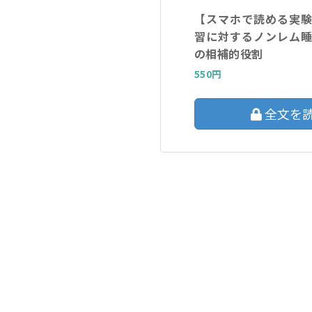
【スマホで読める実
習に対するノンレム
の相補的役割
550円
全文を