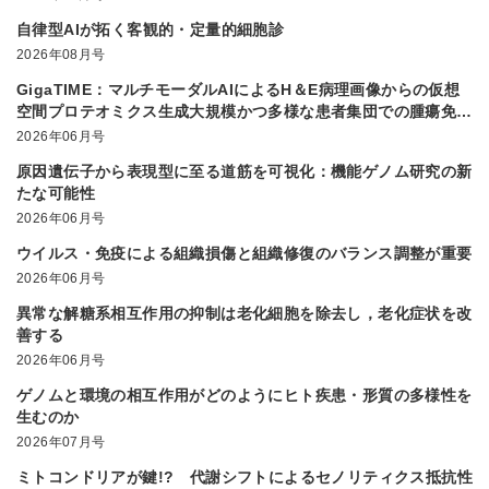
自律型AIが拓く客観的・定量的細胞診
2026年08月号
GigaTIME：マルチモーダルAIによるH＆E病理画像からの仮想
空間プロテオミクス生成大規模かつ多様な患者集団での腫瘍免疫
微小環境解析を実現
2026年06月号
原因遺伝子から表現型に至る道筋を可視化：機能ゲノム研究の新
たな可能性
2026年06月号
ウイルス・免疫による組織損傷と組織修復のバランス調整が重要
2026年06月号
異常な解糖系相互作用の抑制は老化細胞を除去し，老化症状を改
善する
2026年06月号
ゲノムと環境の相互作用がどのようにヒト疾患・形質の多様性を
生むのか
2026年07月号
ミトコンドリアが鍵!? 代謝シフトによるセノリティクス抵抗性