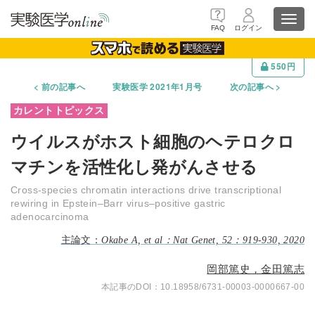
Toggl
FAQ
ログイン
navig
550円
前の記事へ
実験医学 2021年1月号
次の記事へ
ウイルスがホスト細胞のヘテロクロ
マチンを活性化し発がんさせる
Cross-species chromatin interactions drive transcriptional
rewiring in Epstein–Barr virus–positive gastric
adenocarcinoma
Okabe A, et al：Nat Genet, 52：919-930, 2020
岡部篤史，金田篤志
10.18958/6731-00003-0000667-00