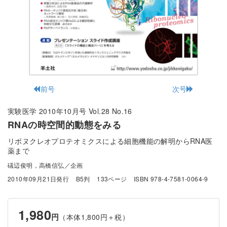
前号
次号
実験医学 2010年10月号 Vol.28 No.16
RNAの時空間的動態をみる
リボヌクレオプロテオミクスによる細胞機能の解明からRNA医
薬まで
礒辺俊明，高橋信弘／企画
2010年09月21日発行
B5判
133ページ
ISBN 978-4-7581-0064-9
1,980
円
（本体1,800円＋税）