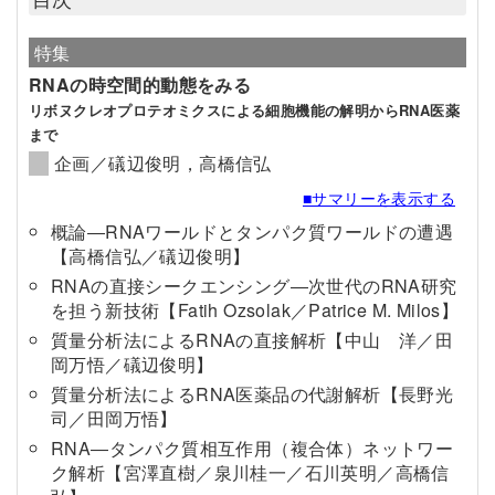
特集
RNAの時空間的動態をみる
リボヌクレオプロテオミクスによる細胞機能の解明からRNA医薬
まで
企画／礒辺俊明，高橋信弘
■サマリーを表示する
概論―RNAワールドとタンパク質ワールドの遭遇
【高橋信弘／礒辺俊明】
RNAの直接シークエンシング―次世代のRNA研究
を担う新技術【Fatih Ozsolak／Patrice M. Milos】
質量分析法によるRNAの直接解析【中山 洋／田
岡万悟／礒辺俊明】
質量分析法によるRNA医薬品の代謝解析【長野光
司／田岡万悟】
RNA―タンパク質相互作用（複合体）ネットワー
ク解析【宮澤直樹／泉川桂一／石川英明／高橋信