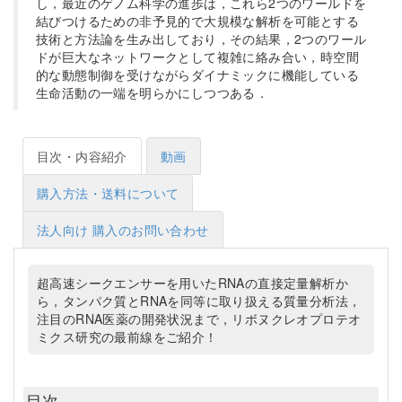
し，最近のゲノム科学の進歩は，これら2つのワールドを
結びつけるための非予見的で大規模な解析を可能とする
技術と方法論を生み出しており，その結果，2つのワール
ドが巨大なネットワークとして複雑に絡み合い，時空間
的な動態制御を受けながらダイナミックに機能している
生命活動の一端を明らかにしつつある．
目次・内容紹介
動画
購入方法・送料について
法人向け 購入のお問い合わせ
超高速シークエンサーを用いたRNAの直接定量解析か
ら，タンパク質とRNAを同等に取り扱える質量分析法，
注目のRNA医薬の開発状況まで，リボヌクレオプロテオ
ミクス研究の最前線をご紹介！
目次