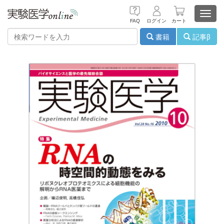
Toggl
FAQ
ログイン
カート
navig
書籍
記事β