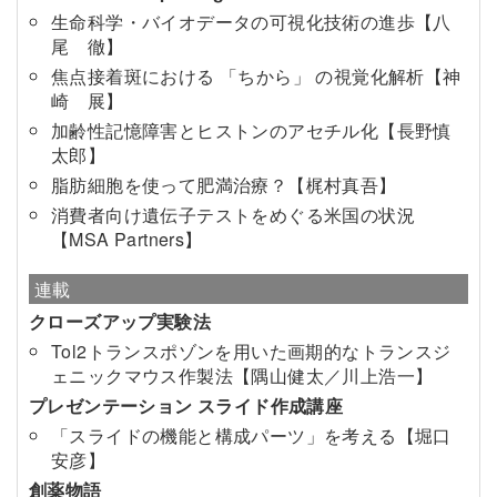
生命科学・バイオデータの可視化技術の進歩【八
尾 徹】
焦点接着斑における 「ちから」 の視覚化解析【神
崎 展】
加齢性記憶障害とヒストンのアセチル化【長野慎
太郎】
脂肪細胞を使って肥満治療？【梶村真吾】
消費者向け遺伝子テストをめぐる米国の状況
【MSA Partners】
連載
クローズアップ実験法
Tol2トランスポゾンを用いた画期的なトランスジ
ェニックマウス作製法【隅山健太／川上浩一】
プレゼンテーション スライド作成講座
「スライドの機能と構成パーツ」を考える【堀口
安彦】
創薬物語