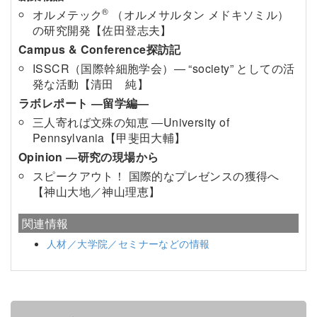
®
オルメテック
（オルメサルタン メドキソミル）
の研究開発【佐田登志夫】
Campus & Conference探訪記
ISSCR（国際幹細胞学会）― “society” としての活
発な活動【清田 純】
ラボレポート ―留学編―
三人寄れば文殊の知恵 ―University of
Pennsylvania【甲斐田大輔】
Opinion ―研究の現場から
スピークアウト！ 国際的なプレゼンスの獲得へ
【神山大地／神山理恵】
関連情報
人材／大学院／セミナーなどの情報