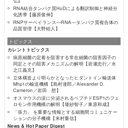
弘】
RNA結合タンパク質HuDによる翻訳制御と神経分
化誘導【藤原俊伸】
RNPサーベイランス―RNA―タンパク質複合体の
品質管理【大野睦人】
トピックス
カレントトピックス
病原細菌の定着を阻害する常在細菌の阻害因子の
同定とその阻害メカニズムの解明【岩瀬忠行／水
之江義充】
立体構造より明らかとなったヒダントイン輸送体
Mhp1の輸送機構【島村達郎／Alexander D.
Cameron／岩田 想】
オスマウスの涙に分泌されるペプチドESP1のフェ
ロモン作用機構の解明【𡌶紗智子／東原和成】
「張力」 を重要な情報とする細胞間コミュニケー
ションの分子機構【米村重信】
News & Hot Paper Digest