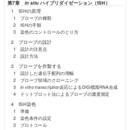
第7章
in situ
ハイブリダイゼーション（ISH）
1 ISHの原理
1 プローブの種類
2 ISHの手順
3 染色のコントロールのとり方
2 プローブの設計
1 設計の注意点
2 設計方法
3 プローブを作製する
1 設計した遺伝子配列の増幅
2 プローブ領域のクローニング
3
in vitro
transcription反応によるDIG標識RNA合成
4 ドットブロット法によるプローブの濃度測定
4 ISH染色
1 準備
2 染色条件の設定
3 プロトコール