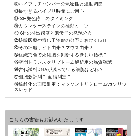
⑰ハイブリチャンバーの気密性と湿度調節
⑱長すぎるハイブリ時間にご用心
⑲ISH発色停止のタイミング
⑳カウンターステインの種類とコツ
㉑ISHの検出感度と遺伝子の発現分布
㉒核酸医薬や遺伝子治療の分野におけるISH
㉓その細胞，ヒト由来？マウス由来？
㉔組織染色で死細胞を判断する新しい指標？
㉕空間トランスクリプトーム解析用の品質確認
㉖古代試料DNAが残っている細胞はどれ？
㉗細胞数計測？ 面積測定？
㉘線維化の面積測定：マッソントリクロームvsシリウ
スレッド
こちらの書籍もお勧めいたします