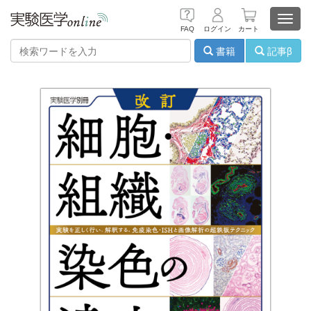
Toggl
FAQ
ログイン
カート
navig
書籍
記事β