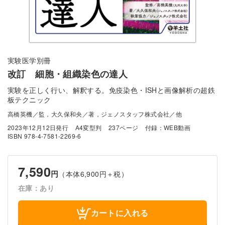
実験医学別冊
改訂 細胞・組織染色の達人
実験を正しく行い、解釈する。免疫染色・ISHと画像解析の超鉄
板テクニック
高橋英機／監，大久保和央／著，ジェノスタッフ株式会社／他
2023年12月12日発行
A4変型判
237ページ
付録：WEB動画
ISBN 978-4-7581-2269-6
7,590
円
（本体6,900円＋税）
在庫：あり
カートに入れる