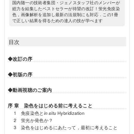
国内随一の技術者集団・ジェノスタッフ社のメンバーが
総力を結集したベストセラーが待望の改訂！蛍光免疫染
色，画像解析を追加し最新の法規制にも対応．この1冊
で正しい結果を得るための達人の技が学べます
目次
◆改訂の序
◆初版の序
◆動画視聴のご案内
序 章 染色をはじめる前に考えること
1 免疫染色と
in situ
Hybridization
2 蛍光か発色か？
3 染色をはじめるにあたって，最初に考えること