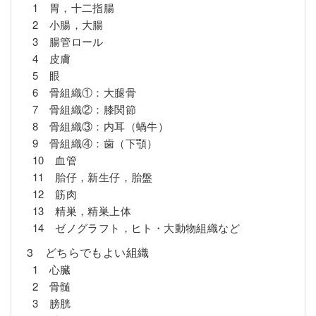
1 胃，十二指腸
2 小腸，大腸
3 腸管ロール
4 皮膚
5 眼
6 骨組織①：大腿骨
7 骨組織②：膝関節
8 骨組織③：内耳（蝸牛）
9 骨組織④：歯（下顎）
10 血管
11 胎仔，新生仔，胎盤
12 筋肉
13 精巣，精巣上体
14 ゼノグラフト，ヒト・大動物組織など
3 どちらでもよい組織
1 心臓
2 骨髄
3 膀胱