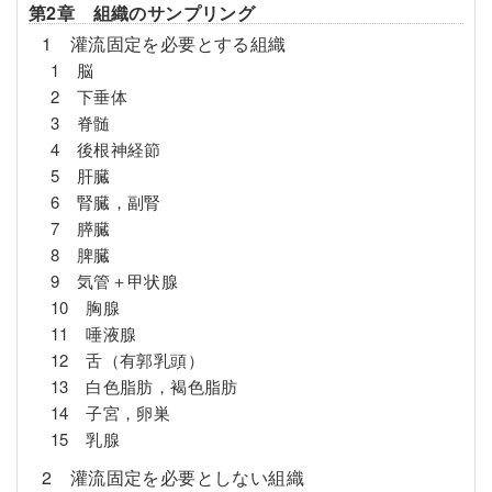
第2章 組織のサンプリング
1 灌流固定を必要とする組織
1 脳
2 下垂体
3 脊髄
4 後根神経節
5 肝臓
6 腎臓，副腎
7 膵臓
8 脾臓
9 気管＋甲状腺
10 胸腺
11 唾液腺
12 舌（有郭乳頭）
13 白色脂肪，褐色脂肪
14 子宮，卵巣
15 乳腺
2 灌流固定を必要としない組織