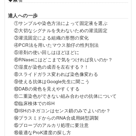
達人への一歩
①サンプルや染色方法によって固定液を選ぶ
②大切なシグナルを失わないための灌流固定
③灌流固定による組織の形態の変化
④PCR法を用いたマウス胎仔の性判別法
⑤溶剤の使い回しはほどほどに
⑥RNaseにはどこまで気をつければ良いのか？
⑦湿度が染色の成否を左右する？！
⑧スライドガラス変われば染色像変わる
⑨使える抗体はGoogle先生に聞こう
⑩DABの発色を見えやすくする
⑪二重染色ができない組み合わせの抗体について
⑫臨床検体でのISH
⑬ISHのネガコンはセンス鎖のみでよいのか？
⑭プラスミドからのRNA合成用鋳型調製
⑮プローブのアルカリ処理に要注意
⑯最適なProK濃度の探し方