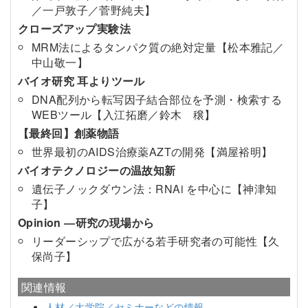
／一戸敦子／菅野純夫】
クローズアップ実験法
MRM法によるタンパク質の絶対定量【松本雅記／
中山敬一】
バイオ研究 耳よりツール
DNA配列から転写因子結合部位を予測・検索する
WEBツール【入江拓磨／鈴木 穣】
【最終回】創薬物語
世界最初のAIDS治療薬AZTの開発【満屋裕明】
バイオテクノロジーの温故知新
遺伝子ノックダウン法：RNAi を中心に【神津知
子】
Opinion ―研究の現場から
リーダーシップで広がる若手研究者の可能性【久
保尚子】
関連情報
人材／大学院／セミナーなどの情報