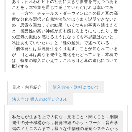
あり，われわれヒトの社会に大きな影響を与えつつある
ことを，本特集を通じて感じていただければ幸いであ
る．一方で，チャールズ・ダーウィンはこの目と耳の高
度な分化を選択と自然淘汰説ではうまく説明できないた
め，思索を重ね，その結果「いくつもの事実を踏まえる
と，感受性の高い神経が光も感じるようになったり，音
の空気の振動を感じるようになっても不思議はないと，
私はあえていいたい」と『種の起源』で述べている．
「個体発生は系統発生をくり返す」ことが知られている
が，目と耳は異なる発生と進化をたどっている．本稿で
は，特集の導入にかえて，これら目と耳の進化について
概説する．
目次・内容紹介
購入方法・送料について
法人向け 購入のお問い合わせ
私たちが生きる上で大切な，見ること・聞くこと．網膜
発生の分子機構から，聴覚神経のネットワーク，音声学
習のメカニズムまで，様々な生物種の感覚システムから