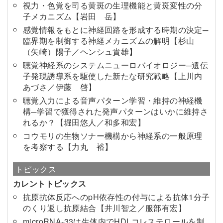
視力・色覚を司る黄斑の生理機能と黄斑変性の分
子メカニズム【岩田 岳】
感覚情報をもとに神経回路を形成する時期の決定─
臨界期を制御する神経メカニズムの解明【杉山
（矢崎）陽子／ヘンシュ貴雄】
聴覚神経系のシステムニューロバイオロジー─遺伝
子発現誘導系を駆使した新たな研究戦略【上川内
あづさ／伊藤 啓】
聴覚入力による音声パターン学習・維持の神経機
構─学習で獲得された発声パターンはいかに維持さ
れるか？【堀田悠人／和多和宏】
コウモリの生物ソナー機構から神経系の一般原理
を考察する【力丸 裕】
トピックス
カレントトピックス
抗原抗体反応へのpH依存性の付与による抗体1分子
のくり返し抗原結合【井川智之／服部有宏】
microRNA-33は生体内でHDLコレステロールを制