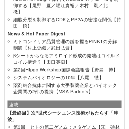
御する【尾野 亘／堀江貴裕／木村 剛／北
徹】
細胞分裂を制御するCDKとPP2Aの密接な関係【持
田 悟】
News & Hot Paper Digest
ミトコンドリア品質管理の鍵を握るPINK1の分解
制御【村上史織／武田弘資】
βシートからなるアミロイド形成の発端はコイルド
コイル構造？【田口英樹】
第2回Hippo Workshop国際会議報告【野島 博】
システムバイオロジーの10年【八尾 徹】
薬剤結合抗体に関する大手製薬企業とバイオテク
企業間の2件の提携【MSA Partners】
連載
n
【最終回】次
世代シークエンス技術がもたらす「津
波」
第3回 ヒトの第二ゲノム：メタゲノム【宋 碩林