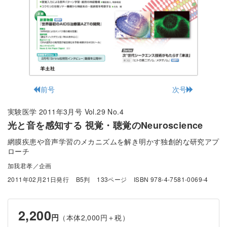
前号
次号
実験医学 2011年3月号 Vol.29 No.4
光と音を感知する 視覚・聴覚のNeuroscience
網膜疾患や音声学習のメカニズムを解き明かす独創的な研究アプ
ローチ
加我君孝／企画
2011年02月21日発行
B5判
133ページ
ISBN 978-4-7581-0069-4
2,200
円
（本体2,000円＋税）