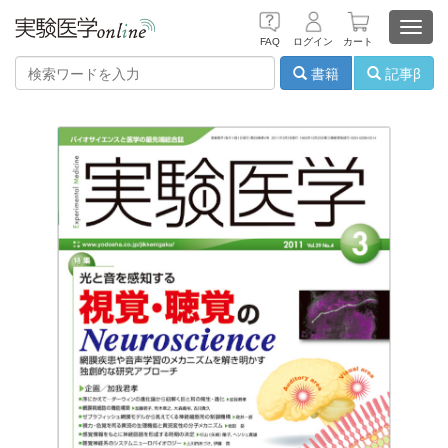
Toggl
FAQ
ログイン
カート
navig
書籍
記事β