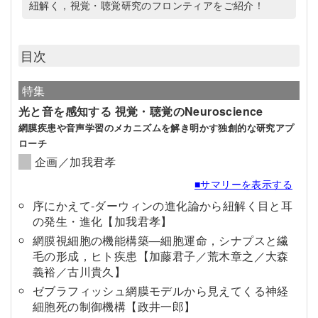
紐解く，視覚・聴覚研究のフロンティアをご紹介！
目次
特集
光と音を感知する 視覚・聴覚のNeuroscience
網膜疾患や音声学習のメカニズムを解き明かす独創的な研究アプ
ローチ
企画／加我君孝
■サマリーを表示する
序にかえて-ダーウィンの進化論から紐解く目と耳
の発生・進化【加我君孝】
網膜視細胞の機能構築―細胞運命，シナプスと繊
毛の形成，ヒト疾患【加藤君子／荒木章之／大森
義裕／古川貴久】
ゼブラフィッシュ網膜モデルから見えてくる神経
細胞死の制御機構【政井一郎】