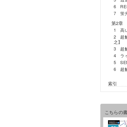
6 R
7 蛍
第2章
1 高
2 超
之】
3 超
4 ラ
5 S
6 超
索引
こちらの