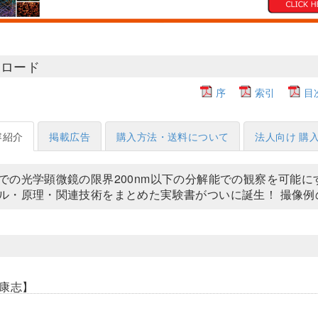
ンロード
序
索引
目
容紹介
掲載広告
購入方法・送料について
法人向け 購
での光学顕微鏡の限界200nm以下の分解能での観察を可能
ル・原理・関連技術をまとめた実験書がついに誕生！ 撮像例
康志】