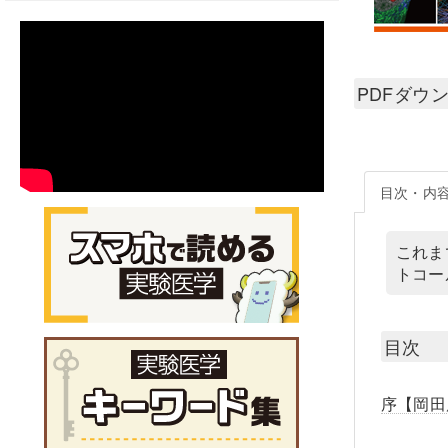
PDFダウ
目次・内
これま
トコー
目次
序【岡田