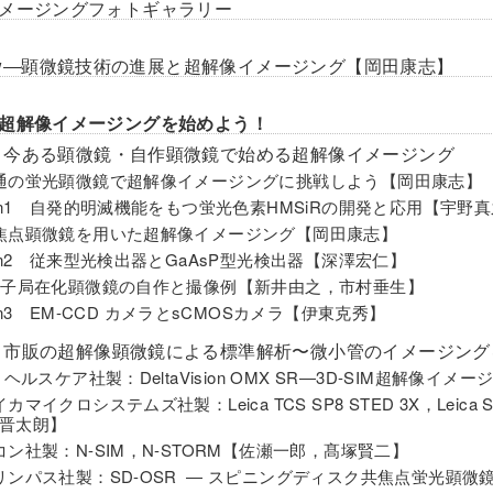
メージングフォトギャラリー
view―顕微鏡技術の進展と超解像イメージング【岡田康志】
超解像イメージングを始めよう！
 今ある顕微鏡・自作顕微鏡で始める超解像イメージング
通の蛍光顕微鏡で超解像イメージングに挑戦しよう【岡田康志】
umn1 自発的明滅機能をもつ蛍光色素HMSiRの開発と応用【宇
焦点顕微鏡を用いた超解像イメージング【岡田康志】
umn2 従来型光検出器とGaAsP型光検出器【深澤宏仁】
分子局在化顕微鏡の自作と撮像例【新井由之，市村垂生】
umn3 EM-CCD カメラとsCMOSカメラ【伊東克秀】
 市販の超解像顕微鏡による標準解析〜微小管のイメージング
E ヘルスケア社製：DeltaVision OMX SR―3D-SIM超解像
カマイクロシステムズ社製：Leica TCS SP8 STED 3X，Le
晋太朗】
コン社製：N-SIM，N-STORM【佐瀬一郎，髙塚賢二】
リンパス社製：SD-OSR ― スピニングディスク共焦点蛍光顕