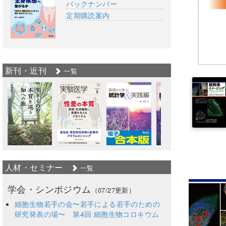
バックナンバー
定期購読案内
新刊・近刊
一覧
人材・セミナー
一覧
学会・シンポジウム
（07/27更新）
細胞生物若手の会〜若手による若手のための
研究発表の場〜 第4回 細胞生物コロキウム