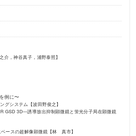
野真之介，神谷真子，浦野泰照】
を例に〜
イメージングシステム【波田野俊之】
ica SR GSD 3D―誘導放出抑制顕微鏡と蛍光分子局在顕微鏡
微鏡ベースの超解像顕微鏡【林 真市】