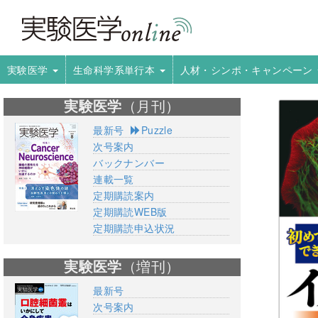
実験医学
生命科学系単行本
人材・シンポ・キャンペーン
実験医学
（月刊）
最新号
Puzzle
次号案内
バックナンバー
連載一覧
定期購読案内
定期購読WEB版
定期購読申込状況
実験医学
（増刊）
最新号
次号案内