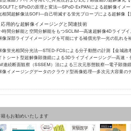
ESOLFTとSPoDの原理と変法―SPoD-ExPANによる超解像
光相関超解像法SOFI―自己明滅する蛍光プローブによる超解像
 応用的な超解像イメージングと関連技術
い時間分解能と空間分解能をもつSCLIM―高速超解像4Dライブ
解像深部ライブイメージングを可能にする補償光学―光の乱れを
解像蛍光相関分光法―STED-FCSによる分子動態の計測【金城政
イトシート型超解像顕微鏡による3Dライブイメージング―高速
EM連続断面観察（SSSEM）法による三次元形態観察―電子顕微
解像イメージングデータのクラウド型画像処理―多次元大容量の
書籍もお勧めいたします