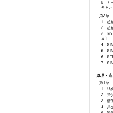
5 カー
キャン
第3章
1 超
2 超
3 3
泰】
4 S
5 S
6 S
7 S
原理・応
第1章
1 結
2 蛍
3 構
4 共
5 透