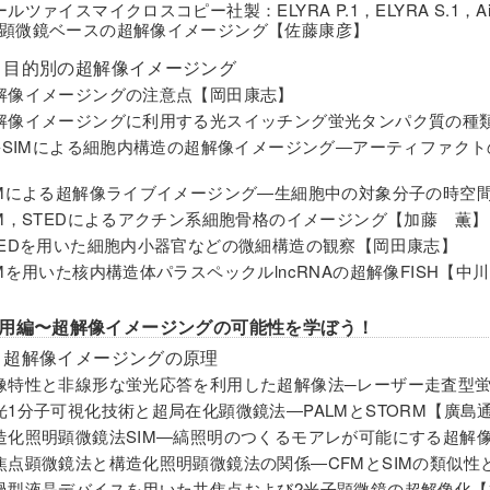
ルツァイスマイクロスコピー社製：ELYRA P.1，ELYRA S.1，Ai
顕微鏡ベースの超解像イメージング【佐藤康彦】
 目的別の超解像イメージング
解像イメージングの注意点【岡田康志】
解像イメージングに利用する光スイッチング蛍光タンパク質の種
D-SIMによる細胞内構造の超解像イメージング―アーティファ
IMによる超解像ライブイメージング―生細胞中の対象分子の時空
IM，STEDによるアクチン系細胞骨格のイメージング【加藤 薫】
TEDを用いた細胞内小器官などの微細構造の観察【岡田康志】
IMを用いた核内構造体パラスペックルlncRNAの超解像FISH【中
用編〜超解像イメージングの可能性を学ぼう！
 超解像イメージングの原理
像特性と非線形な蛍光応答を利用した超解像法─レーザー走査型
光1分子可視化技術と超局在化顕微鏡法―PALMとSTORM【廣島
造化照明顕微鏡法SIM―縞照明のつくるモアレが可能にする超解
焦点顕微鏡法と構造化照明顕微鏡法の関係―CFMとSIMの類似性
過型液晶デバイスを用いた共焦点および2光子顕微鏡の超解像化