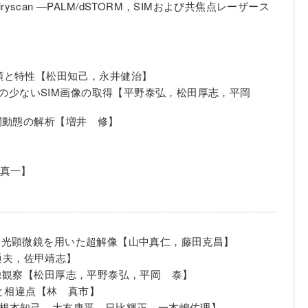
ryscan ―PALM/dSTORM，SIMおよび共焦点レーザース
類と特性【松田知己，永井健治】
クトの少ないSIM画像の取得【平野泰弘，松田厚志，平岡
間動態の解析【増井 修】
川真一】
蛍光顕微鏡を用いた超解像【山中真仁，藤田克昌】
通夫，佐甲靖志】
像観察【松田厚志，平野泰弘，平岡 泰】
と相違点【林 真市】
【根本知己，大友康平，日比輝正，一本嶋佐理】