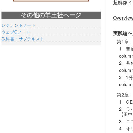
超解像イ
その他の羊土社ページ
Over
レジデントノート
ウェブGノート
実践編〜
教科書・サブテキスト
第1章
1 普
col
2 共
col
3 1
col
第2章
1 G
2 ライ
【田中
3 ニ
4 オ