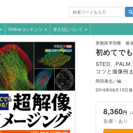
Onlineコンテンツ
羊土社について
実験医学別冊 最強
初めてでも
STED、PAL
コツと撮像例
岡田康志／編
2016年06月13日
8,360
円
（
在庫：あり