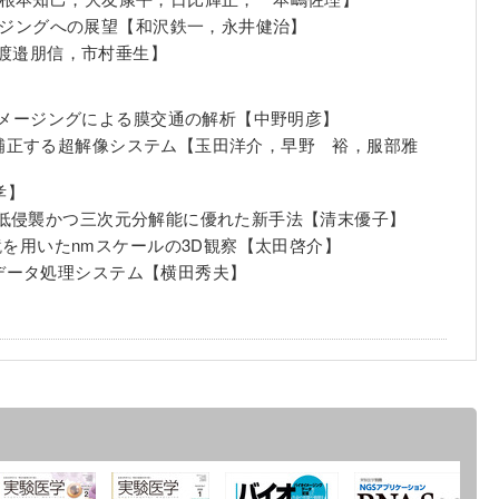
イメージングへの展望【和沢鉄一，永井健治】
【渡邉朋信，市村垂生】
イメージングによる膜交通の解析【中野明彦】
補正する超解像システム【玉田洋介，早野 裕，服部雅
孝】
・低侵襲かつ三次元分解能に優れた新手法【清末優子】
鏡を用いたnmスケールの3D観察【太田啓介】
データ処理システム【横田秀夫】