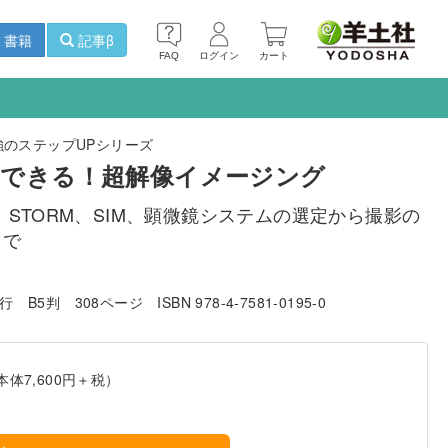
書籍
記事β
FAQ
ログイン
カート
のステップUPシリーズ
できる！超解像イメージング
M、STORM、SIM、顕微鏡システムの選定から撮影の
まで
発行
B5判
308ページ
ISBN 978-4-7581-0195-0
本体7,600円＋税）