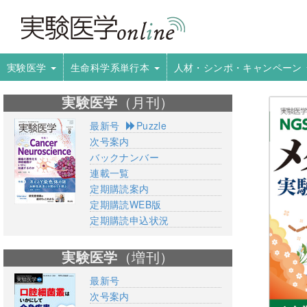
実験医学
生命科学系単行本
人材・シンポ・キャンペーン
実験医学
（月刊）
最新号
Puzzle
次号案内
バックナンバー
連載一覧
定期購読案内
定期購読WEB版
定期購読申込状況
実験医学
（増刊）
最新号
次号案内