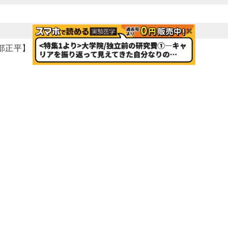
部正平】
メタゲノム解析の基本知識
タゲノム解析技術のオーバービュー【服部正平】
タゲノムデータの情報解析のオーバービュー【東 光一，森
菌の分類【坂本光央，大熊盛也】
メタゲノム・メタ16S解析の実際
内細菌叢のメタゲノム解析・メタ16S解析【須田 亙，西嶋
本人腸内細菌叢のメタゲノム解析と特徴解明 腸内細菌叢の
ジア人の腸内細菌叢の多様性と比較解析 腸内細菌叢の研究
児疾患の腸内細菌叢のメタ16S解析 腸内細菌叢の研究事例