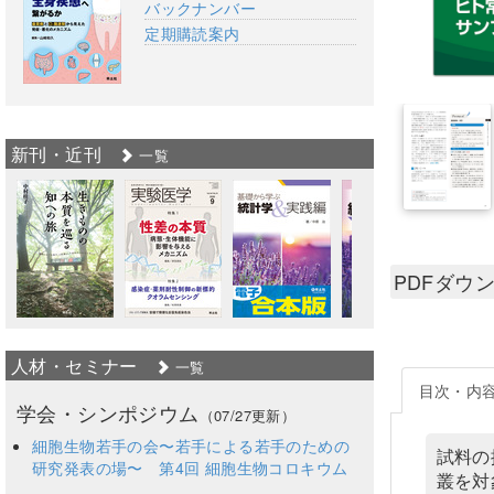
バックナンバー
定期購読案内
新刊・近刊
一覧
PDFダウ
人材・セミナー
一覧
目次・内
学会・シンポジウム
（07/27更新）
細胞生物若手の会〜若手による若手のための
試料の
研究発表の場〜 第4回 細胞生物コロキウム
叢を対