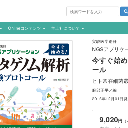
Onlineコンテンツ
羊土社について
実験医学別冊
NGSアプリケ
今すぐ始め
ール
ヒト常在細菌
服部正平／編
2016年12月01日
9,020
円
（