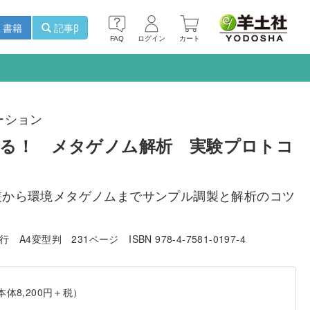
書籍
記事β
FAQ
ログイン
カート
ーション
る！ メタゲノム解析 実験プロトコ
叢から環境メタゲノムまでサンプル調製と解析のコツ
発行
A4変型判
231ページ
ISBN 978-4-7581-0197-4
本体8,200円＋税）