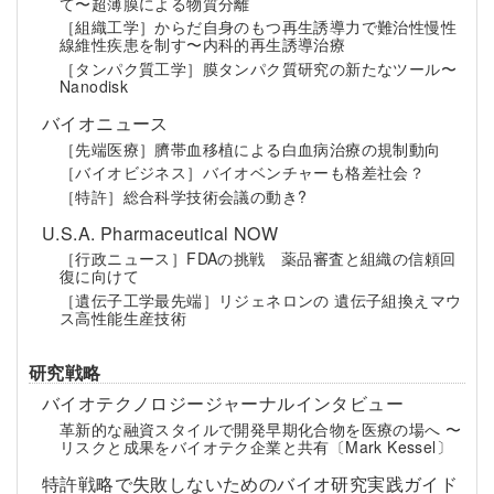
て〜超薄膜による物質分離
［組織工学］からだ自身のもつ再生誘導力で難治性慢性
線維性疾患を制す〜内科的再生誘導治療
［タンパク質工学］膜タンパク質研究の新たなツール〜
Nanodisk
バイオニュース
［先端医療］臍帯血移植による白血病治療の規制動向
［バイオビジネス］バイオベンチャーも格差社会？
［特許］総合科学技術会議の動き?
U.S.A. Pharmaceutical NOW
［行政ニュース］FDAの挑戦 薬品審査と組織の信頼回
復に向けて
［遺伝子工学最先端］リジェネロンの 遺伝子組換えマウ
ス高性能生産技術
研究戦略
バイオテクノロジージャーナルインタビュー
革新的な融資スタイルで開発早期化合物を医療の場へ 〜
リスクと成果をバイオテク企業と共有〔Mark Kessel〕
特許戦略で失敗しないためのバイオ研究実践ガイド