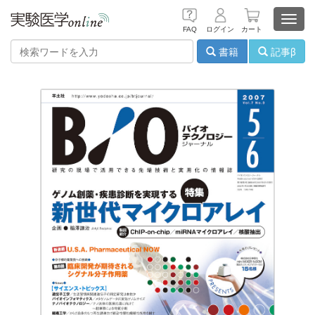
Toggl
FAQ
ログイン
カート
navig
書籍
記事β