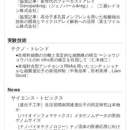
〈協賛記事〉新世代のフォーカストアレイ
「Genopal&reg;（ジェノパール&reg;）」〔三菱レイヨ
ン株式会社〕
〈協賛記事〉高分子多孔質メンブレンを用いた核酸抽出
技術の開発とマイクロアレイ解析への活用〔富士フイル
ム株式会社〕
実験技術
テクノ・トレンド
●生殖幹細胞の分離と安定的な細胞株の樹立 〜ショウジ
ョウバエのin vitro系の確立を目指して〔仁木雄三〕
●末端対合型アンチセンスRNAを用いたコンディショナ
ルな細菌遺伝子の発現抑制〔中島信孝，田村具博，Liam
Good〕
News
サイエンス・トピックス
［遺伝子工学］生活習慣病関連遺伝子の同定研究は本物
か
［バイオインフォマティクス］メタゲノムデータの実効
ゲノムサイズ
［ナノバイオテクノロジー］ナノ流体の医療応用に向け