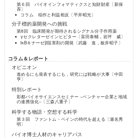
第６回 バイオインフォマティクスと知財財産〔新保
斉〕
コラム 稲作と利益相反〔平井昭光〕
分子標的薬開発への挑戦
第8回 臨床開発が期待されるシグナル分子作用薬
γセクレターゼインヒビター〔富田泰輔，岩坪 威〕
IκBキナーゼβ阻害剤の開発〔武藤 進，板井昭子〕
コラム＆レポート
オピニオン
進めるにも発表するにも，研究には戦略が大事〔中田
亨〕
特別レポート
彩都バイオサイエンスセミナー −ベンチャー企業と地域
の連携強化−〔三森八重子〕
科学する物語・空想する科学
第３回 ファントム・ペインの時代を超える〔瀬名秀
明〕
バイオ博士人材のキャリアパス