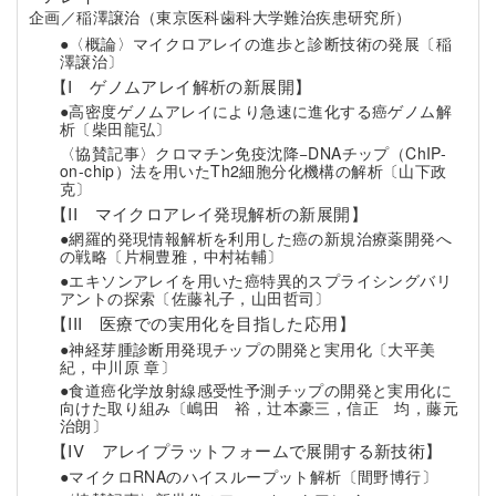
企画／稲澤譲治（東京医科歯科大学難治疾患研究所）
●〈概論〉マイクロアレイの進歩と診断技術の発展〔稲
澤譲治〕
【I ゲノムアレイ解析の新展開】
●高密度ゲノムアレイにより急速に進化する癌ゲノム解
析〔柴田龍弘〕
〈協賛記事〉クロマチン免疫沈降−DNAチップ（ChIP-
on-chip）法を用いたTh2細胞分化機構の解析〔山下政
克〕
【II マイクロアレイ発現解析の新展開】
●網羅的発現情報解析を利用した癌の新規治療薬開発へ
の戦略〔片桐豊雅，中村祐輔〕
●エキソンアレイを用いた癌特異的スプライシングバリ
アントの探索〔佐藤礼子，山田哲司〕
【III 医療での実用化を目指した応用】
●神経芽腫診断用発現チップの開発と実用化〔大平美
紀，中川原 章〕
●食道癌化学放射線感受性予測チップの開発と実用化に
向けた取り組み〔嶋田 裕，辻本豪三，信正 均，藤元
治朗〕
【IV アレイプラットフォームで展開する新技術】
●マイクロRNAのハイスループット解析〔間野博行〕