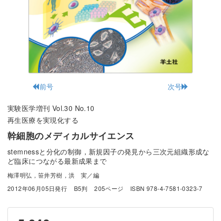
前号
次号
実験医学増刊 Vol.30 No.10
再生医療を実現化する
幹細胞のメディカルサイエンス
stemnessと分化の制御，新規因子の発見から三次元組織形成な
ど臨床につながる最新成果まで
梅澤明弘，笹井芳樹，洪 実／編
2012年06月05日発行
B5判
205ページ
ISBN 978-4-7581-0323-7