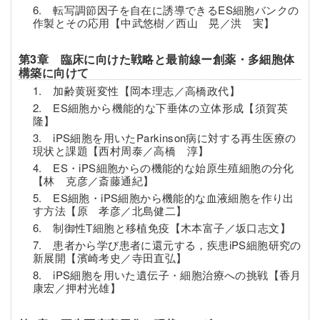
6. 転写調節因子を自在に誘導できるES細胞バンクの
作製とその応用【中武悠樹／西山 晃／洪 実】
第3章 臨床に向けた戦略と最前線ー創薬・多細胞体
構築に向けて
1. 加齢黄斑変性【岡本理志／高橋政代】
2. ES細胞から機能的な下垂体の立体形成【須賀英
隆】
3. iPS細胞を用いたParkinson病に対する再生医療の
現状と課題【西村周泰／高橋 淳】
4. ES・iPS細胞からの機能的な始原生殖細胞の分化
【林 克彦／斎藤通紀】
5. ES細胞・iPS細胞から機能的な血液細胞を作り出
す方法【原 孝彦／北島健二】
6. 制御性T細胞と移植免疫【木本富子／坂口志文】
7. 患者から学び患者に還元する，疾患iPS細胞研究の
新展開【濱崎考史／寺田直弘】
8. iPS細胞を用いた遺伝子・細胞治療への挑戦【香月
康宏／押村光雄】