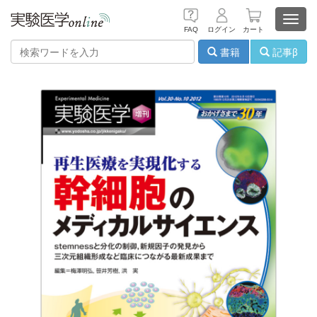
Toggl
FAQ
ログイン
カート
navig
書籍
記事β