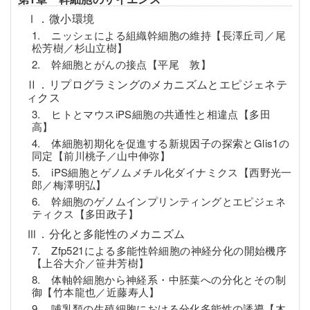
Ⅰ．微小環境
1. ニッシェによる組織幹細胞の維持【長澤丘司／尾
松芳樹／杉山立樹】
2. 幹細胞とがんの接点【平尾 敦】
Ⅱ．リプログラミングのメカニズムとエピジェネテ
ィクス
3. ヒトとマウスiPS細胞の共通性と相違点【多田
高】
4. 体細胞初期化を促進する新規因子の探索とGlis1の
同定【前川桃子／山中伸弥】
5. iPS細胞とゲノムメチル化ダイナミクス【西野光一
郎／梅澤明弘】
6. 幹細胞のゲノムインプリンティングとエピジェネ
ティクス【多田政子】
Ⅲ．分化と多能性のメカニズム
7. Zfp521による多能性幹細胞の神経分化の開始機序
【上谷大介／笹井芳樹】
8. 体軸幹細胞から神経系・中胚葉への分化とその制
御【竹本龍也／近藤寿人】
9. 哺乳類の生殖細胞における分化多能性の誘導【木