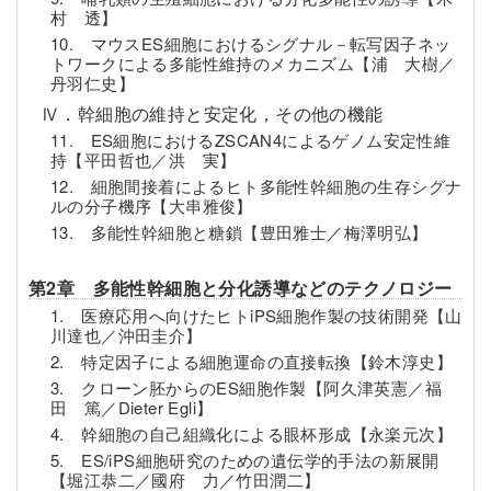
村 透】
10. マウスES細胞におけるシグナル－転写因子ネッ
トワークによる多能性維持のメカニズム【浦 大樹／
丹羽仁史】
Ⅳ．幹細胞の維持と安定化，その他の機能
11. ES細胞におけるZSCAN4によるゲノム安定性維
持【平田哲也／洪 実】
12. 細胞間接着によるヒト多能性幹細胞の生存シグナ
ルの分子機序【大串雅俊】
13. 多能性幹細胞と糖鎖【豊田雅士／梅澤明弘】
第2章 多能性幹細胞と分化誘導などのテクノロジー
1. 医療応用へ向けたヒトiPS細胞作製の技術開発【山
川達也／沖田圭介】
2. 特定因子による細胞運命の直接転換【鈴木淳史】
3. クローン胚からのES細胞作製【阿久津英憲／福
田 篤／Dieter Egli】
4. 幹細胞の自己組織化による眼杯形成【永楽元次】
5. ES/iPS細胞研究のための遺伝学的手法の新展開
【堀江恭二／國府 力／竹田潤二】