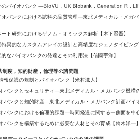
外のバイオバンク ―BioVU，UK Biobank，Generation R，L
 バイオバンクにおける試料の品質管理―東北メディカル・メガ
 コホート研究におけるゲノム・オミックス解析【木下賢吾】
 集団特異的なカスタムアレイの設計と高精度なジェノタイピン
 現代的なバイオバンクの発達とその利用法【信國宇洋】
法制度，知的財産，倫理等の諸問題
個人情報保護の規制とバイオバンク【米村滋人】
バイオバンクとセキュリティ―東北メディカル・メガバンク機
バイオバンクと知的財産―東北メディカル・メガバンク計画バイ
バイオバンクにおける倫理的課題―時間経過に関する一側面を中
バイオバンクを構築するために必要な人材とその育成【鈴木洋一
疾患データベースとバイオバンクの今後の課題