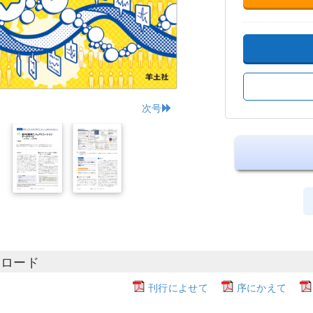
次号
ンロード
刊行によせて
序にかえて