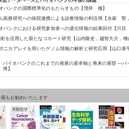
バイオバンクの国際標準化のもたらすもの【増井 徹】
ゲノム医療研究への病院連携による診療情報の利活用【永家 聖
バイオバンクにおける研究参加者への遺伝情報の結果回付【川目
IoT技術を活用した新たなコホート研究【山内隆史，越智大介，
ジャポニカアレイを用いたゲノム情報の解析と研究応用【山口泰
］バイオバンクのこれまでの発展の基本軸と将来の展望 ―バ
 博】
書籍もお勧めいたします