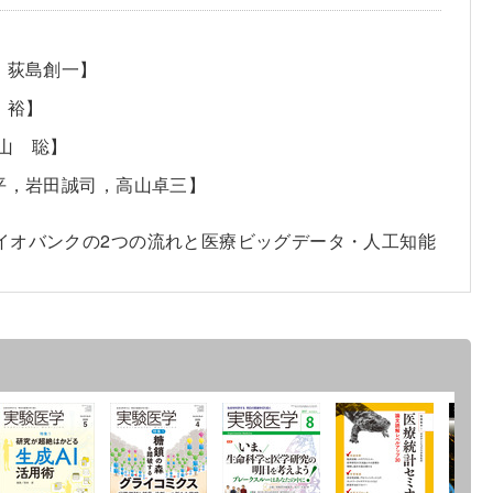
，荻島創一】
 裕】
檜山 聡】
平，岩田誠司，高山卓三】
イオバンクの2つの流れと医療ビッグデータ・人工知能