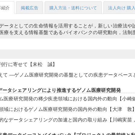
容紹介
掲載広告
購入方法・送料について
法人向け 購
データとしての生命情報を活用することが，新しい治療法や
医療を支える情報基盤であるバイオバンクの研究動向，法制
刊行に寄せて【末松 誠】
えて ―ゲノム医療研究開発の基盤としての疾患データベース
データシェアリングにより推進するゲノム医療研究開発
ゲノム医療研究開発の稀少疾患領域における国内外の動向【小崎
がん領域におけるゲノム医療研究開発の国内外の動向【大津 敦
国際的なデータシェアリングの加速と国内の取り組み【川嶋実苗
疾患データベースとバイオバンク【プロジェクトの最前線と