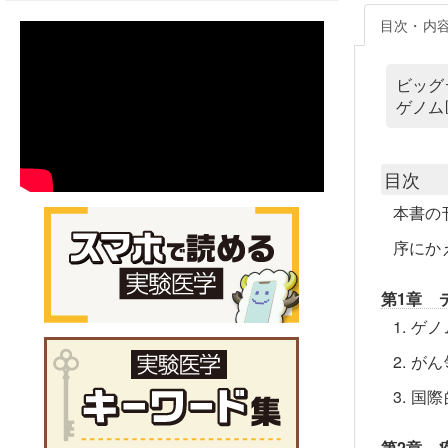
目次・内
ビッグ
ゲノム
目次
本書の
序にか
第1章 
1. 
2. 
3. 
第2章 