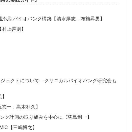
】
次世代型バイオバンク構築【清水厚志，布施昇男】
【村上善則】
】
 Cancer）プロジェクトについて―クリニカルバイオバンク研究会も
弘】
玉悠一，高木利久】
バンク計画の取り組みを中心に【荻島創一】
SMIC【三嶋博之】