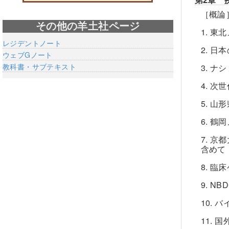
［概論
その他の羊土社ページ
1. 
レジデントノート
2. 
ウェブGノート
教科書・サブテキスト
3. 
4. 次
5. 
6. 
7. 京
含めて
8. 
9. 
10.
11. 