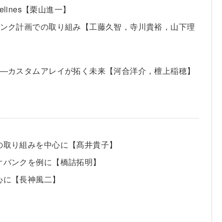
ifelines【栗山進一】
バンク計画での取り組み【工藤久智，寺川貴裕，山下理
グ―カスタムアレイが拓く未来【河合洋介，檀上稲穂】
構の取り組みを中心に【髙井貴子】
オバンクを例に【橋詰拓明】
心に【長神風二】
】