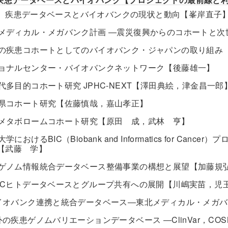
］疾患データベースとバイオバンクの現状と動向【峯岸直子
東北メディカル・メガバンク計画 ―震災復興からのコホートと
日本の疾患コホートとしてのバイオバンク・ジャパンの取り組み
ナショナルセンター・バイオバンクネットワーク【後藤雄一】
世代多目的コホート研究 JPHC-NEXT【澤田典絵，津金昌一郎
山形県コホート研究【佐藤慎哉，嘉山孝正】
鶴岡メタボロームコホート研究【原田 成，武林 亨】
都大学におけるBIC（Biobank and Informatics for
【武藤 学】
臨床ゲノム情報統合データベース整備事業の構想と展望【加藤規
NBDCヒトデータベースとグループ共有への展開【川嶋実苗，児
 バイオバンク連携と統合データベース―東北メディカル・メガ
国外の疾患ゲノムバリエーションデータベース ―ClinVar，CO