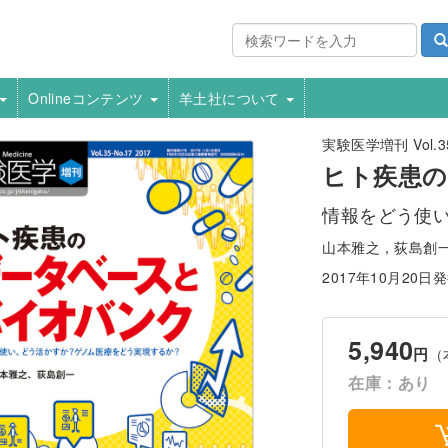
Onlineコンテンツ
羊土社について
実験医学増刊 Vol.35
ヒト疾患
情報をどう使
山本雅之，荻島創
2017年10月20日
5,940
円
（
在庫：あり