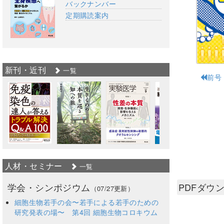
バックナンバー
定期購読案内
新刊・近刊
一覧
前号
人材・セミナー
一覧
学会・シンポジウム
PDFダウ
（07/27更新）
細胞生物若手の会〜若手による若手のための
研究発表の場〜 第4回 細胞生物コロキウム