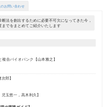
入のお問い合わせ
診断法を創出するために必要不可欠になってきた今，
度までをまとめてご紹介いたします
と複合バイオバンク【山本雅之】
健次郎】
】
，児玉悠一，高木利久】
利用の実践ガイド】