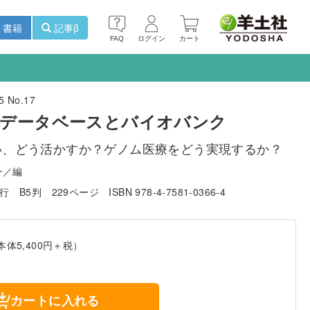
書籍
記事β
FAQ
ログイン
カート
 No.17
のデータベースとバイオバンク
い、どう活かすか？ゲノム医療をどう実現するか？
一／編
発行
B5判
229ページ
ISBN 978-4-7581-0366-4
本体5,400円＋税）
カートに入れる