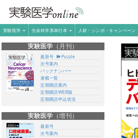
実験医学
生命科学系単行本
人材・シンポ・キャンペーン
実験医学
（月刊）
最新号
Puzzle
次号案内
バックナンバー
連載一覧
定期購読案内
定期購読WEB版
定期購読申込状況
実験医学
（増刊）
最新号
次号案内