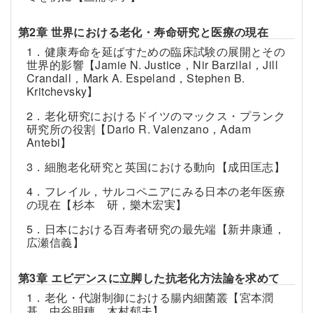
第2章 世界における老化・寿命研究と医療の現在
1．健康寿命を延ばすための臨床試験の展開とその
世界的影響【Jamie N. Justice，Nir Barzilai，Jill
Crandall，Mark A. Espeland，Stephen B.
Kritchevsky】
2．老化研究におけるドイツのマックス・プランク
研究所の役割【Dario R. Valenzano，Adam
Antebi】
3．細胞老化研究と英国における動向【成田匡志】
4．フレイル，サルコペニアにみる日本の老年医療
の現在【杉本 研，樂木宏実】
5．日本における百寿者研究の最先端【新井康通，
広瀬信義】
第3章 エビデンスに立脚した抗老化方法論を求めて
1．老化・代謝制御における腸内細菌叢【宮本潤
基，中谷明穂，木村郁夫】