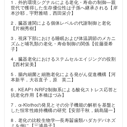
1．外的環境シグナルによる老化・寿命の制御―親
世代で獲得した生存優位性は子孫へ継承される【岸
本沙耶，宇野雅晴，西田栄介】
2．臓器連関による個体レベルの代謝制御と老化
【片桐秀樹】
3．視床下部における睡眠および体温調節のメカニ
ズムと哺乳類の老化・寿命制御の関係【佐藤亜希
子】
4．臓器老化におけるステムセルエイジングの役割
【西村栄美】
5．腸内細菌と細胞老化による発がん促進機構【河
本新平，大谷直子，原 英二】
6．KEAP1-NRF2制御系による酸化ストレス応答と
抗老化作用【本橋ほづみ】
7．α-Klothoの発見とその分子機能の解析を基盤と
した恒常性維持機構の研究【安部千秋，鍋島陽一】
8．老化の比較生物学―長寿齧歯類ハダカデバネズ
ミを例に【三浦恭子】