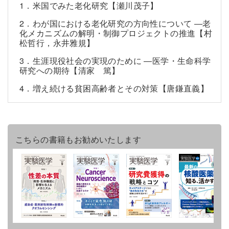
1．米国でみた老化研究【瀬川茂子】
2．わが国における老化研究の方向性について ―老
化メカニズムの解明・制御プロジェクトの推進【村
松哲行，永井雅規】
3．生涯現役社会の実現のために ―医学・生命科学
研究への期待【清家 篤】
4．増え続ける貧困高齢者とその対策【唐鎌直義】
こちらの書籍もお勧めいたします