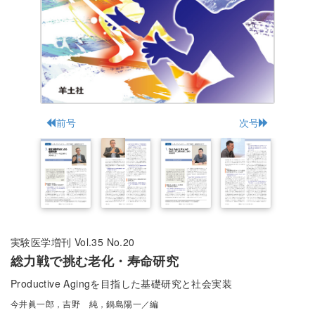
前号
次号
実験医学増刊 Vol.35 No.20
総力戦で挑む老化・寿命研究
Productive Agingを目指した基礎研究と社会実装
今井眞一郎，吉野 純，鍋島陽一／編