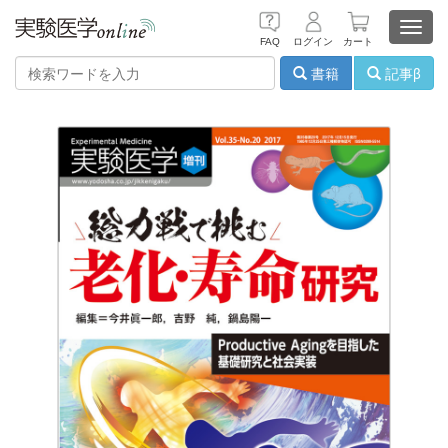
Toggl
FAQ
ログイン
カート
navig
書籍
記事β