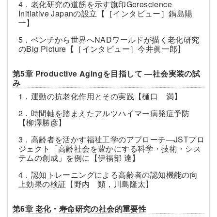
4．老化研究の道筋を示す旗印Geroscience
Initiative Japanの設立【［インタビュー］鍋島陽
一】
5．ベンチから世界へNADワールドが描く老化研究
のBig Picture【［インタビュー］今井眞一郎】
第5章 Productive Agingを目指して ―社会実装の試
み
1．運動の抗老化作用とその実践【樋口 満】
2．時間軸を踏まえたアルツハイマー病発症予防
【柳澤勝彦】
3．高齢者を活かす福祉工学のアプローチ―JSTプロ
ジェクト「高齢社会を豊かにする科学・技術・シス
テムの創成」を例に【伊福部 達】
4．認知トレーニングによる高齢者の認知機能の向
上効果の検証【野内 類，川島隆太】
第6章 老化・寿命研究の社会的重要性