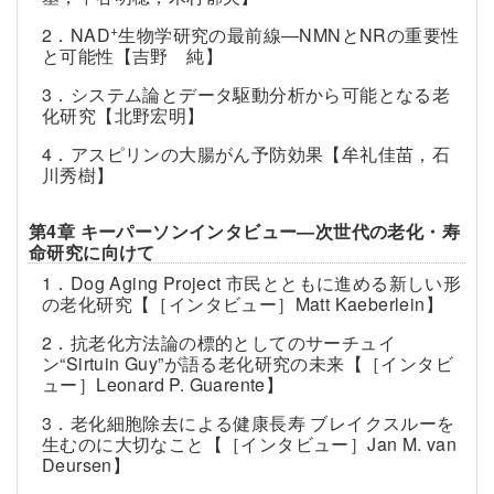
+
2．NAD
生物学研究の最前線―NMNとNRの重要性
と可能性【吉野 純】
3．システム論とデータ駆動分析から可能となる老
化研究【北野宏明】
4．アスピリンの大腸がん予防効果【牟礼佳苗，石
川秀樹】
第4章 キーパーソンインタビュー―次世代の老化・寿
命研究に向けて
1．Dog Aging Project 市民とともに進める新しい形
の老化研究【［インタビュー］Matt Kaeberlein】
2．抗老化方法論の標的としてのサーチュイ
ン“Sirtuin Guy”が語る老化研究の未来【［インタビ
ュー］Leonard P. Guarente】
3．老化細胞除去による健康長寿 ブレイクスルーを
生むのに大切なこと【［インタビュー］Jan M. van
Deursen】