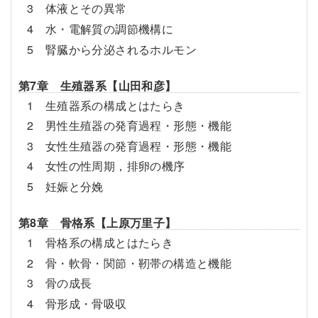
3 体液とその異常
4 水・電解質の調節機構に
5 腎臓から分泌されるホルモン
第7章 生殖器系【山田和彦】
1 生殖器系の構成とはたらき
2 男性生殖器の発育過程・形態・機能
3 女性生殖器の発育過程・形態・機能
4 女性の性周期，排卵の機序
5 妊娠と分娩
第8章 骨格系【上原万里子】
1 骨格系の構成とはたらき
2 骨・軟骨・関節・靭帯の構造と機能
3 骨の成長
4 骨形成・骨吸収