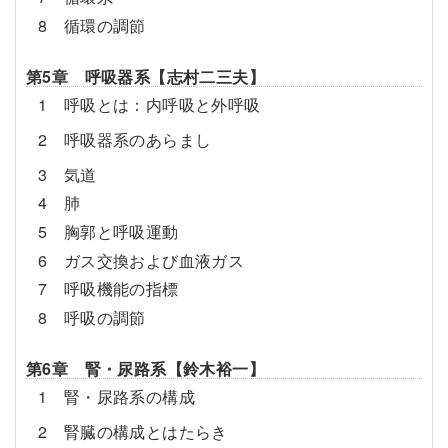
8 循環の調節
第5章 呼吸器系【志村二三夫】
1 呼吸とは：内呼吸と外呼吸
2 呼吸器系のあらまし
3 気道
4 肺
5 胸郭と呼吸運動
6 ガス交換および血液ガス
7 呼吸機能の指標
8 呼吸の調節
第6章 腎・尿路系【鈴木裕一】
1 腎・尿路系の構成
2 腎臓の構成とはたらき