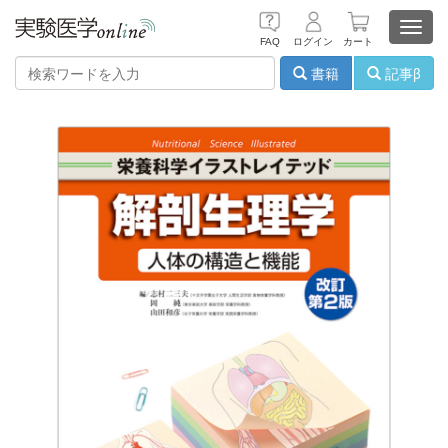
Toggl
FAQ
ログイン
カート
navig
書籍
記事β