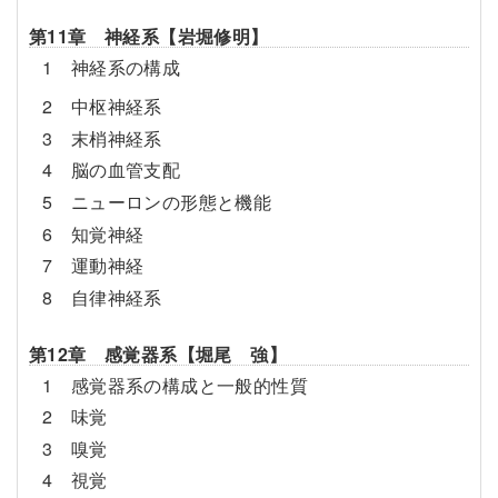
第11章 神経系【岩堀修明】
1 神経系の構成
2 中枢神経系
3 末梢神経系
4 脳の血管支配
5 ニューロンの形態と機能
6 知覚神経
7 運動神経
8 自律神経系
第12章 感覚器系【堀尾 強】
1 感覚器系の構成と一般的性質
2 味覚
3 嗅覚
4 視覚