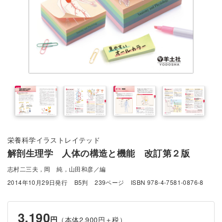
栄養科学イラストレイテッド
解剖生理学 人体の構造と機能 改訂第２版
志村二三夫，岡 純，山田和彦／編
2014年10月29日発行
B5判
239ページ
ISBN 978-4-7581-0876-8
3,190
円
（本体2,900円＋税）