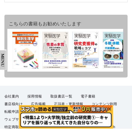
こちらの書籍もお勧めいたします
会社案内
採用情報
取扱書店一覧
電子書籍
書店様向け
広告掲載
正誤表・更新情報
コンテンツ利用
転載申請
プライバシーポリシー
羊土社会員規約
ウェブサイト利用規約
羊土社のSNS・メールマガジン
特定商取引法に基づく表示
FAQ
お問い合わせ
English