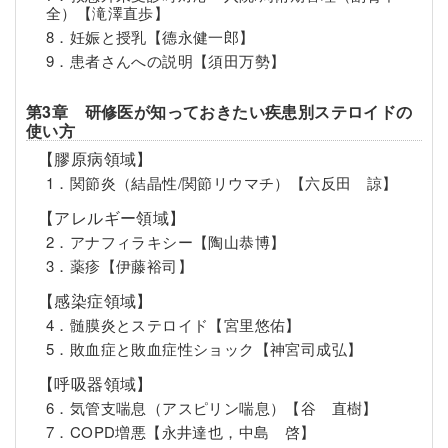
全）【滝澤直歩】
8．妊娠と授乳【德永健一郎】
9．患者さんへの説明【須田万勢】
第3章 研修医が知っておきたい疾患別ステロイドの
使い方
【膠原病領域】
1．関節炎（結晶性/関節リウマチ）【六反田 諒】
【アレルギー領域】
2．アナフィラキシー【陶山恭博】
3．薬疹【伊藤裕司】
【感染症領域】
4．髄膜炎とステロイド【宮里悠佑】
5．敗血症と敗血症性ショック【神宮司成弘】
【呼吸器領域】
6．気管支喘息（アスピリン喘息）【谷 直樹】
7．COPD増悪【永井達也，中島 啓】