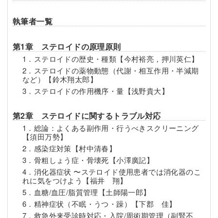
執筆者一覧
第1章 ステロイドの原理原則
1．ステロイドの歴史・種類【今村裕亮，押川英仁】
2．ステロイドの薬物動態（代謝・相互作用・半減期
など）【鈴木翔太郎】
3．ステロイドの作用機序・量【浅野貴大】
第2章 ステロイドに関するトラブル対応
1．総論：よくある副作用・行うべきスクリーニング
【須田万勢】
2．感染症対策【村中清春】
3．骨粗しょう症・骨壊死【小澤廣記】
4．消化器症状 〜ステロイド使用患者では消化器のこ
れに気をつけよう【福井 翔】
5．血糖/血圧/脂質管理【土師陽一郎】
6．精神症状（不眠・うつ・躁）【下郡 佳】
7．救急外来受診時対応・入院/周術期管理（副腎不