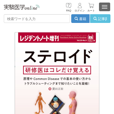
Toggl
FAQ
ログイン
カート
navig
書籍
記事β