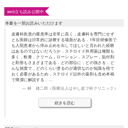
web立ち読み公開中
本書を一部お読みいただけます
皮膚科疾患の罹患率は非常に高く，皮膚科を専門にせず
とも医師は日常的に診療する場面がある．1年目研修医で
も入院患者から痒み止めを出してほしいと言われた経験
はあるのではないだろうか．ステロイド外用薬は種類も
多く，軟膏，クリーム，ローション，スプレー，貼付剤
と剤形もさまざまである．どの部位に，どの強さを，ど
んな頻度で，どのくらい塗るのが適切なのか知識を得て
おく必要があるため，ステロイド以外の薬剤も含め本稿
で簡潔に解説する．…
林 雄二郎（医療法人はやし皮フ科クリニック）
続きを読む