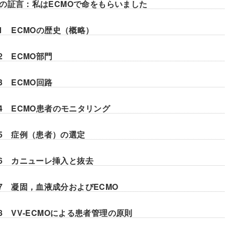
の証言：私はECMOで命をもらいました
er1 ECMOの歴史（概略）
er2 ECMO部門
er3 ECMO回路
er4 ECMO患者のモニタリング
er5 症例（患者）の選定
er6 カニューレ挿入と抜去
er7 凝固，血液成分およびECMO
er8 VV-ECMOによる患者管理の原則