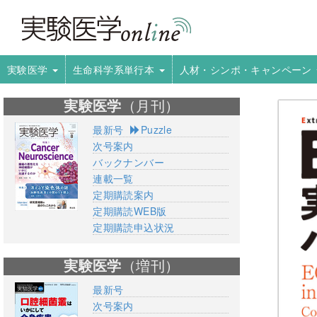
実験医学
生命科学系単行本
人材・シンポ・キャンペーン
実験医学
（月刊）
最新号
Puzzle
次号案内
バックナンバー
連載一覧
定期購読案内
定期購読WEB版
定期購読申込状況
実験医学
（増刊）
最新号
次号案内