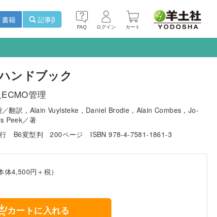
書籍
記事β
FAQ
ログイン
カート
践ハンドブック
ECMO管理
Alain Vuylsteke，Daniel Brodie，Alain Combes，Jo-
es Peek／著
発行
B6変型判
200ページ
ISBN 978-4-7581-1861-3
本体4,500円＋税）
カートに入れる