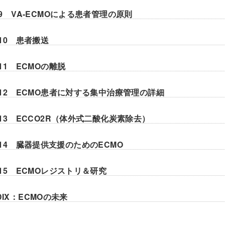
er9 VA-ECMOによる患者管理の原則
er10 患者搬送
er11 ECMOの離脱
ter12 ECMO患者に対する集中治療管理の詳細
er13 ECCO2R（体外式二酸化炭素除去）
er14 臓器提供支援のためのECMO
er15 ECMOレジストリ＆研究
DIX：ECMOの未来