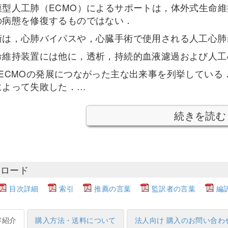
膜型人工肺（ECMO）によるサポートは，体外式生命維
の病態を修復するものではない．
術は，心肺バイパスや，心臓手術で使用される人工心肺
命維持装置には他に，透析，持続的血液濾過および人工
，ECMOの発展につながった主な出来事を列挙してい
によって失敗した．…
続きを読む
ンロード
目次詳細
索引
推薦の言葉
監訳者の言葉
編
容紹介
購入方法・送料について
法人向け 購入のお問い合わ