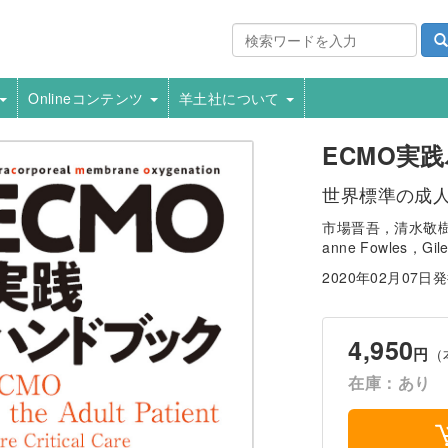
Onlineコンテンツ
羊土社について
ECMO実
世界標準の成人
市場晋吾，清水敬樹／翻訳，
anne Fowles，Gil
2020年02月07日
4,950
円
（
在庫：あり