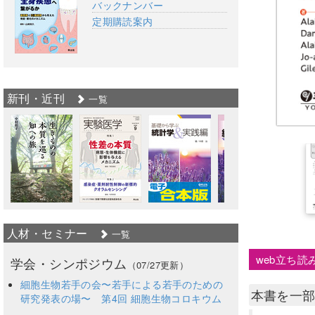
バックナンバー
定期購読案内
新刊・近刊
一覧
人材・セミナー
一覧
web立ち読
学会・シンポジウム
（07/27更新）
細胞生物若手の会〜若手による若手のための
本書を一
研究発表の場〜 第4回 細胞生物コロキウム