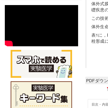
体外式
礎疾患
この技
体外生
表1に
栓形成
PDFダウ
目次・内