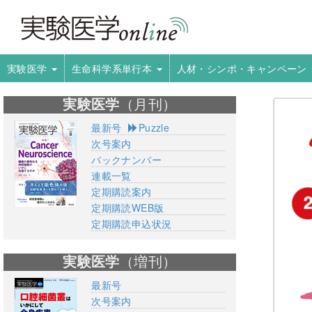
実験医学
生命科学系単行本
人材・シンポ・キャンペーン
実験医学
（月刊）
最新号
Puzzle
次号案内
バックナンバー
連載一覧
定期購読案内
定期購読WEB版
定期購読申込状況
実験医学
（増刊）
最新号
次号案内