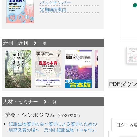
バックナンバー
定期購読案内
新刊・近刊
一覧
PDFダウ
人材・セミナー
一覧
学会・シンポジウム
（07/27更新）
細胞生物若手の会〜若手による若手のための
目次・内
研究発表の場〜 第4回 細胞生物コロキウム