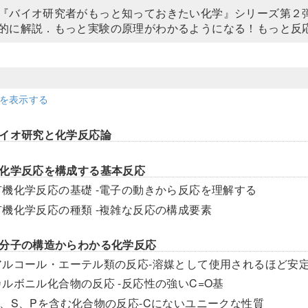
『バイオ研究者がもっと知っておきたい化学』シリーズ第２
的に解説．もっと実験の原理がわかるようになる！もっと反
細を表示する
イオ研究と化学反応論
化学反応を構成する基本反応
有機化学反応の基礎 -電子の動きから反応を理解する
有機化学反応の種類 -複雑な反応の構成要素
分子の構造からわかる化学反応
アルコール・エーテル類の反応-溶媒として使用されるほど安
カルボニル化合物の反応 -反応性の強いC=O基
N、S、Pを含む化合物の反応-Cにないユニークな性質