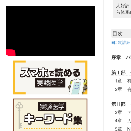
大好評
ら体系
目次
■目次詳
序章 バ
第Ⅰ部 
1章 
2章 
第Ⅱ部 
3章 
4章 
5章 