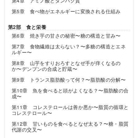
第4章 アミノ酸とタンパク質
第5章 食べ物がエネルギーに変換される仕組み
第2部 食と栄養
第6章 焼き芋の甘さの秘密〜糖の構造と甘み〜
第7章 食物繊維は太らない？〜多糖の構造とエネ
ルギー〜
第8章 山芋をすりおろすとなぜ手が痒くなるの
か〜デンプンの合成と貯蔵〜
第9章 トランス脂肪酸って何？〜脂肪酸の分解〜
第10章 魚を食べると頭がよくなる？〜脂肪酸の合
成〜
第11章 コレステロールは善か悪か〜脂質の循環と
コレステロール〜
第12章 甘いものを食べるとなぜ太る？〜糖・脂質
代謝の交叉〜