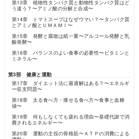
第13章 植物性タンパク質と動物性タンパク質はど
う違う？〜アミノ酸の分解と合成〜
第14章 トマトスープはなぜウマい？〜タンパク質
とアミノ酸とＵＭＡＭＩ〜
第15章 発酵と腐敗は紙一重〜アルコール発酵と乳
酸発酵〜
第16章 バランスのよい食事の必要性〜ビタミンと
ミネラル〜
第3部 健康と運動
第17章 ダイエット法に最適解はある？〜エネルギ
ー収支問題〜
第18章 太る食べ方・痩せる食べ方〜食事と血糖
値〜
第19章 何もしなくても疲れる理由〜基礎代謝で消
費されるエネルギー〜
第20章 運動の主役の骨格筋〜ＡＴＰの消費による