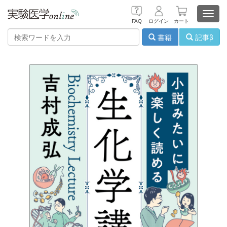
Toggl
FAQ
ログイン
カート
navig
書籍
記事β