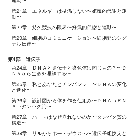
運動〜
第21章 エネルギーは枯渇しない〜嫌気的代謝と運
動〜
第22章 持久競技の限界〜好気的代謝と運動〜
第23章 細胞のコミュニケーション〜細胞間のシグ
ナル伝達〜
第4部 遺伝子
第24章 ＤＮＡと遺伝子と染色体は同じもの？〜Ｄ
ＮＡから生命を理解する〜
第25章 私とあなたとチンパンジー〜ＤＮＡの変化
と進化〜
第26章 設計図から体を作る仕組み〜ＤＮＡ→ＲＮ
Ａ→タンパク質〜
第27章 パーマはなぜ崩れないのか〜タンパク質の
構造〜
第28章 サルからホモ・デウスへ〜遺伝子組換えと