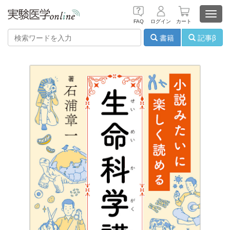
Toggl
FAQ
ログイン
カート
navig
書籍
記事β