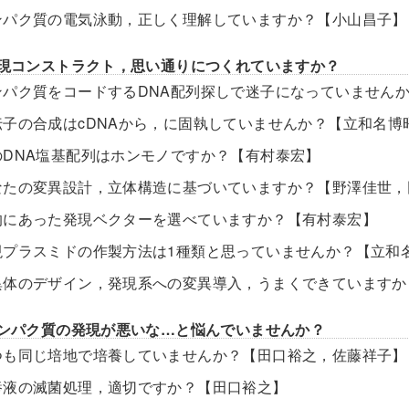
ンパク質の電気泳動，正しく理解していますか？【小山昌子】
発現コンストラクト，思い通りにつくれていますか？
ンパク質をコードするDNA配列探しで迷子になっていません
伝子の合成はcDNAから，に固執していませんか？【立和名博
のDNA塩基配列はホンモノですか？【有村泰宏】
なたの変異設計，立体構造に基づいていますか？【野澤佳世，
的にあった発現ベクターを選べていますか？【有村泰宏】
現プラスミドの作製方法は1種類と思っていませんか？【立和
異体のデザイン，発現系への変異導入，うまくできていますか
タンパク質の発現が悪いな…と悩んでいませんか？
つも同じ培地で培養していませんか？【田口裕之，佐藤祥子】
養液の滅菌処理，適切ですか？【田口裕之】