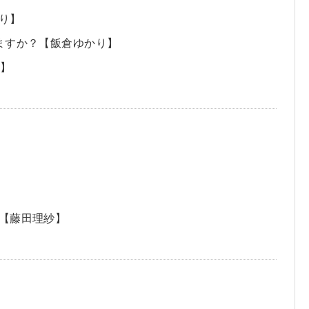
り】
ますか？【飯倉ゆかり】
樹】
【藤田理紗】