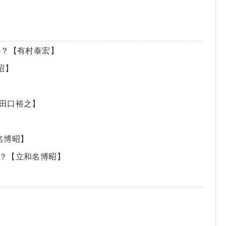
か？【有村泰宏】
昭】
田口裕之】
名博昭】
？【立和名博昭】