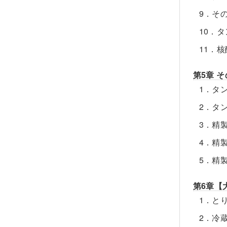
9．そ
10．
11．
第5章 
1．タ
2．タ
3．精
4．精
5．精
第6章【
1．と
2．冷