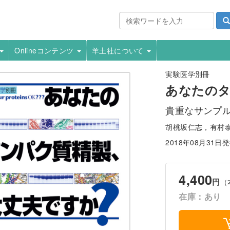
Onlineコンテンツ
羊土社について
実験医学別冊
あなたのタ
貴重なサンプ
胡桃坂仁志，有村
2018年08月31日
4,400
円
（
在庫：あり