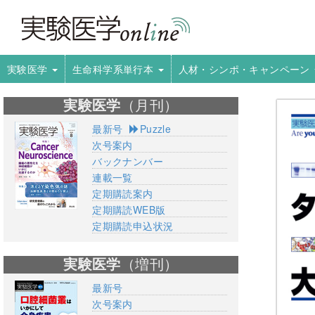
実験医学
生命科学系単行本
人材・シンポ・キャンペーン
実験医学
（月刊）
最新号
Puzzle
次号案内
バックナンバー
連載一覧
定期購読案内
定期購読WEB版
定期購読申込状況
実験医学
（増刊）
最新号
次号案内