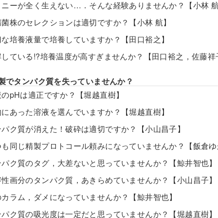
ロニーが全く生えない…．そんな経験ありませんか？【小林 
腸菌株のセレクションは適切ですか？【小林 航】
切な培養液量で培養していますか？【田口裕之】
解している!?培養温度が高すぎませんか？【田口裕之，佐藤祥
精製でタンパク質を失っていませんか？
液のpHは適正ですか？【堀越直樹】
的にあった溶液を選んでいますか？【堀越直樹】
ンパク質が消えた！破砕は適切ですか？【小山昌子】
つも同じ精製プロトコール頼みになっていませんか？【飯倉ゆ
ンパク質のタグ，大差ないと思っていませんか？【鯨井智也】
溶性画分のタンパク質，あきらめていませんか？【小山昌子】
のカラム，ダメになっていませんか？【鯨井智也】
ンパク質の吸光度は一定だと思っていませんか？【堀越直樹】