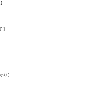
航】
子】
かり】