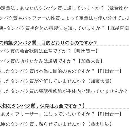
の定量法，あなたのタンパク質に適していますか？【飯倉ゆか
タンパク質やバッファーの性質によって定量法を使い分けてい
核酸−タンパク質複合体の精製法を知っていますか？【堀越直
その精製タンパク質，目的どおりのものですか？
ンパク質の会合状態は正常ですか？【町田晋一】
ンパク質の折りたたみは適切ですか？【加藤大貴】
製したタンパク質は本当に目的のものですか？【町田晋一】
製したタンパク質が分解していませんか？【加藤大貴】
製したタンパク質の翻訳後修飾が生体内と違っていませんか？
大切なタンパク質，保存は万全ですか？】
りあえずフリーザー，になっていないですか？【町田晋一】
蔵庫のタンパク質，腐らせていませんか？【藤田理紗】