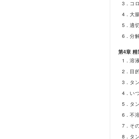
3．コ
4．大
5．適
6．分
第4章 
1．溶
2．目
3．タ
4．い
5．タ
6．不
7．そ
8．タ