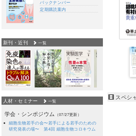
バックナンバー
定期購読案内
新刊・近刊
一覧
スペシャ
人材・セミナー
一覧
学会・シンポジウム
（07/27更新）
細胞生物若手の会〜若手による若手のための
研究発表の場〜 第4回 細胞生物コロキウム