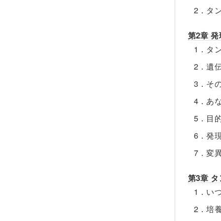
2．タ
第2章 
1．タ
2．遺
3．そ
4．あ
5．目
6．発
7．変
第3章 
1．い
2．培