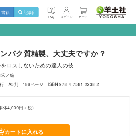
書籍
記事β
FAQ
ログイン
カート
ンパク質精製、大丈夫ですか？
ルをロスしないための達人の技
泰宏／編
発行
A5判
186ページ
ISBN 978-4-7581-2238-2
本体4,000円＋税）
カートに入れる