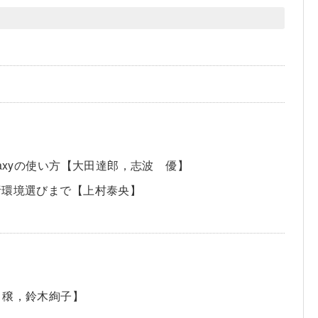
axyの使い方【大田達郎，志波 優】
析環境選びまで【上村泰央】
 穣，鈴木絢子】