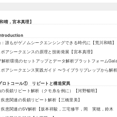
和晴，宮本真理】
troduction
論：誰もがゲノムシークエンシングできる時代に【荒川和晴】
ノポアシークエンスの原理と技術発展【宮本真理】
RY解析環境のセットアップとデータ解析プラットフォームGal
ノポアシークエンス実践ガイド 〜ライブラリプレップから解
プロトコール① リピートと構造変異
物の長鎖リピート解析（クモ糸を例に）【河野暢明】
ト疾患関連の長鎖リピート解析【三橋里美】
ト疾患関連のSV解析【坂本祥駿，三宅修平，岡 実穂，鈴木