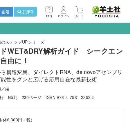
書籍
記事β
FAQ
ログイン
カート
のステップUPシリーズ
ドWET&DRY解析ガイド シークエン
自由に！
ら構造変異、ダイレクトRNA、de novoアセンブリ
可能性をグンと広げる応用自在な最新技術
理／編
発行
B5判
230ページ
ISBN 978-4-7581-2253-5
本体6,300円＋税）