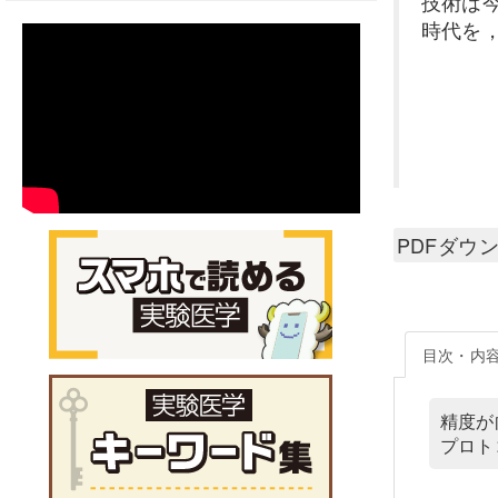
技術は
時代を
PDFダウ
目次・内
精度が
プロト