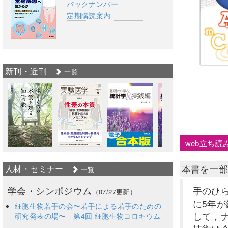
バックナンバー
定期購読案内
新刊・近刊
一覧
web立ち読
本書を一
人材・セミナー
一覧
学会・シンポジウム
手のひ
（07/27更新）
に5年
細胞生物若手の会〜若手による若手のための
して，
研究発表の場〜 第4回 細胞生物コロキウム