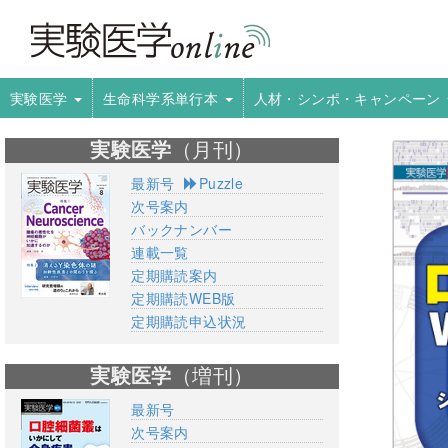
実験医学
生命科学系単行本
人材・シンポ・キャンペーン
実験医学
（月刊）
最新号
Puzzle
次号案内
バックナンバー
連載一覧
定期購読案内
定期購読WEB版
定期購読申込状況
実験医学
（増刊）
最新号
次号案内