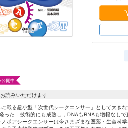
み公開中
部お読みいただけます
らに載る超小型「次世代シークエンサー」として大きな注
が経った．技術的にも成熟し，DNAもRNAも増幅なし
ナノポアシークエンサーは今さまざまな医薬・生命科学