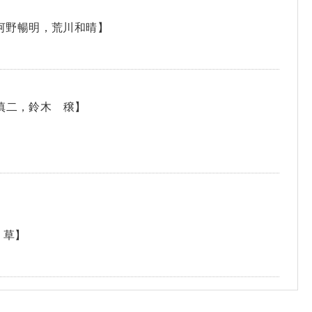
之，河野暢明，荒川和晴】
慎二，鈴木 穣】
 草】