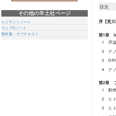
目次
その他の羊土社ページ
序【荒川
レジデントノート
ウェブGノート
教科書・サブテキスト
第1章 In
1 序
2 ナ
3 D
4 ナ
第2章 
1 動
2 ヒ
3 ヒ