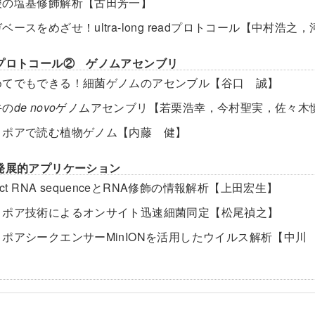
酸の塩基修飾解析【古田芳一】
ベースをめざせ！ultra-long readプロトコール【中村浩
プロトコール② ゲノムアセンブリ
めてでもできる！細菌ゲノムのアセンブル【谷口 誠】
牛の
de novo
ゲノムアセンブリ【若栗浩幸，今村聖実，佐々木
ノポアで読む植物ゲノム【内藤 健】
発展的アプリケーション
rect RNA sequenceとRNA修飾の情報解析【上田宏生】
ノポア技術によるオンサイト迅速細菌同定【松尾禎之】
ノポアシークエンサーMinIONを活用したウイルス解析【中川