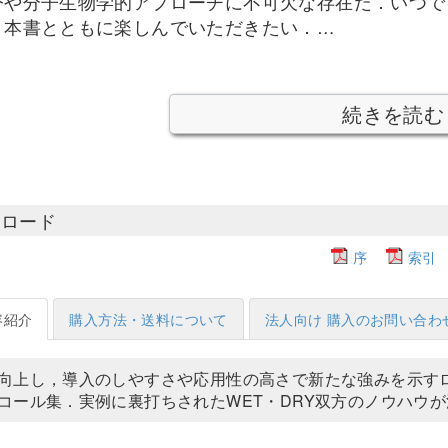
今や分子生物学的アプローチに不可欠な存在だ．いつで
，本書とともに楽しんでいただきたい．…
続きを読む
ンロード
序
索引
容紹介
購入方法・送料について
法人向け 購入のお問い合わ
向上し，導入のしやすさや応用性の高さで新たな強みを示す
コール集．実例に裏打ちされたWET・DRY双方のノウハウ