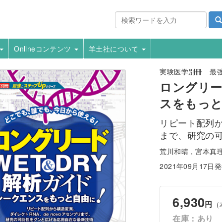
Onlineコンテンツ
羊土社について
実験医学別冊 最強
ロングリー
スをもっと
リピート配列か
まで、研究の
荒川和晴，宮本真
2021年09月17日
6,930
円
（
在庫：あり