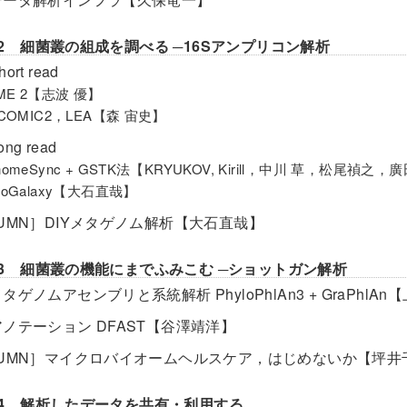
er2 細菌叢の組成を調べる ─16Sアンプリコン解析
rt read
IME 2【志波 優】
TCOMIC2，LEA【森 宙史】
ng read
nomeSync + GSTK法【KRYUKOV, Kirill，中川 草，松尾禎
noGalaxy【大石直哉】
LUMN］DIYメタゲノム解析【大石直哉】
ter3 細菌叢の機能にまでふみこむ ─ショットガン解析
タゲノムアセンブリと系統解析 PhyloPhlAn3 + GraPhlA
アノテーション DFAST【谷澤靖洋】
LUMN］マイクロバイオームヘルスケア，はじめないか【坪井
ter4 解析したデータを共有・利用する