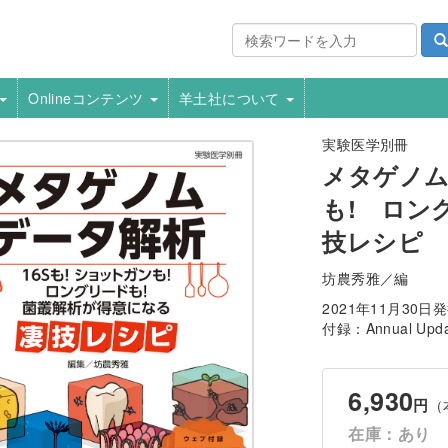
Onlineコンテンツ
羊土社について
実験医学別冊
メタゲノム
も! ロン
技レシピ
坊農秀雅／編
2021年11月30日
付録：Annual U
6,930
円
（
在庫：あり