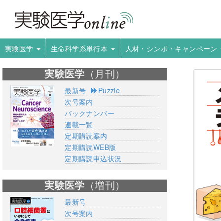
実験医学
生命科学系単行本
人材・シンポ・キャンペーン
実験医学
（月刊）
最新号
Puzzle
次号案内
バックナンバー
連載一覧
定期購読案内
定期購読WEB版
定期購読申込状況
実験医学
（増刊）
最新号
次号案内