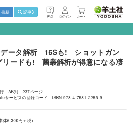
書籍
記事β
FAQ
ログイン
カート
データ解析 16Sも! ショットガン
グリードも! 菌叢解析が得意になる凄
発行
AB判
237ページ
pdateサービスの登録コード
ISBN 978-4-7581-2255-9
本体6,300円＋税）