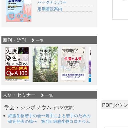
バックナンバー
定期購読案内
新刊・近刊
一覧
人材・セミナー
一覧
PDFダウ
学会・シンポジウム
（07/27更新）
細胞生物若手の会〜若手による若手のための
研究発表の場〜 第4回 細胞生物コロキウム