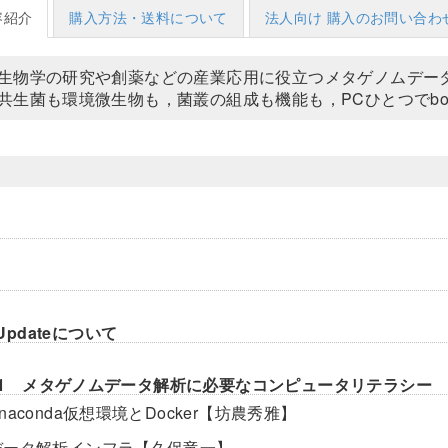
容紹介
購入方法・送料について
法人向け 購入のお問い合わ
生物学の研究や創薬などの産業応用に役立つメタゲノムデー
共生菌も環境微生物も，菌叢の組成も機能も，PCひとつでbon ap
 Updateについて
ter1 メタゲノムデータ解析に必要なコンピュータリテラシー
naconda仮想環境とDocker【坊農秀雅】
データ解析インフラ【久保竜一】