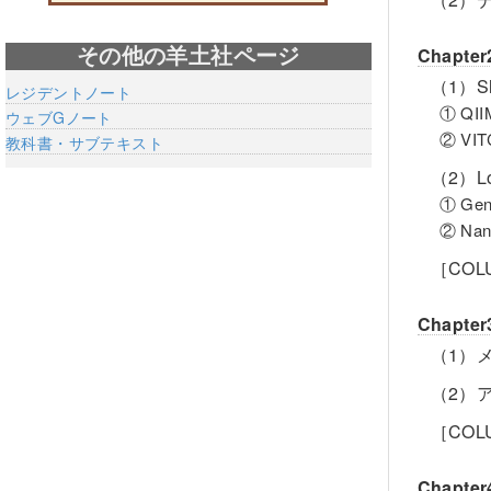
Chapt
その他の羊土社ページ
（1）Sho
レジデントノート
① QI
ウェブGノート
② VI
教科書・サブテキスト
（2）Lo
① Ge
② Na
［CO
Chap
（1）メ
（2）
［CO
Chap