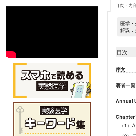
目次・内
医学・
解説．
目次
序文
著者一覧
Annual
Chap
（1）A
（2）