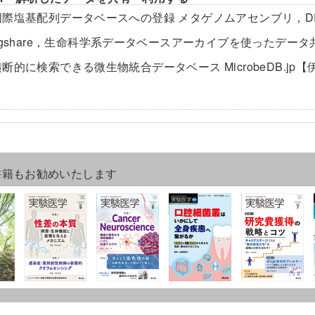
国際塩基配列データベースへの登録 メタゲノムアセンブリ，D
figshare，生命科学系データベースアーカイブを使ったデータ
断的に検索できる微生物統合データベース MicrobeDB.jp
書籍もお勧めいたします