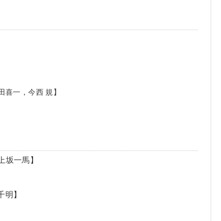
之，廣田喜一，今西 規】
n【上坂一馬】
千明】