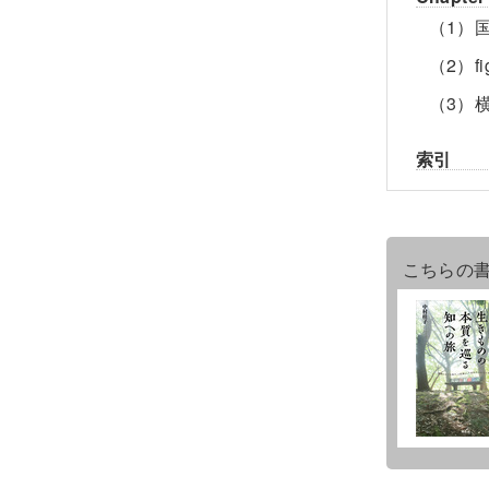
（1）
（2）
（3）横
索引
こちらの