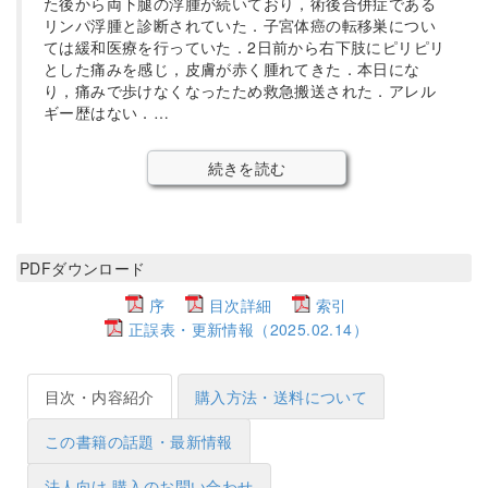
た後から両下腿の浮腫が続いており，術後合併症である
リンパ浮腫と診断されていた．子宮体癌の転移巣につい
ては緩和医療を行っていた．2日前から右下肢にピリピリ
とした痛みを感じ，皮膚が赤く腫れてきた．本日にな
り，痛みで歩けなくなったため救急搬送された．アレル
ギー歴はない．…
続きを読む
PDFダウンロード
序
目次詳細
索引
正誤表・更新情報（2025.02.14）
目次・内容紹介
購入方法・送料について
この書籍の話題・最新情報
法人向け 購入のお問い合わせ