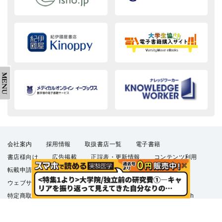
会社案内
採用情報
取扱書店一覧
電子書籍
書店様向け
広告掲載
正誤表・更新情報
コンテンツ利用
転載申請
プライバシーポリシー
羊土社会員規約
ウェブサイト利用規約
羊土社のSNS・メールマガジン
特定商取引法に基づく表示
FAQ
お問い合わせ
English
©2026 YODOSHA CO., LTD. All Rights Reserved