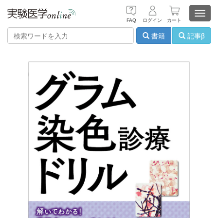
Toggl
FAQ
ログイン
カート
navig
書籍
記事β