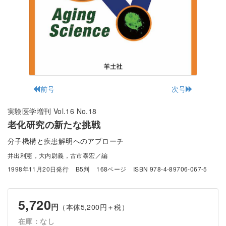
前号
次号
実験医学増刊 Vol.16 No.18
老化研究の新たな挑戦
分子機構と疾患解明へのアプローチ
井出利憲，大内尉義，古市泰宏／編
1998年11月20日発行
B5判
168ページ
ISBN 978-4-89706-067-5
5,720
円
（本体5,200円＋税）
在庫：なし