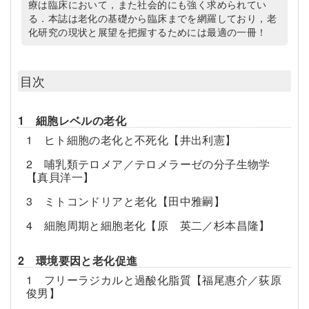
療は臨床において，また社会的にも強く求められてい
る．本誌は老化の基礎から臨床までを網羅しており，老
化研究の現状と展望を把握するためには最適の一冊！
目次
1 細胞レベルの老化
1 ヒト細胞の老化と不死化【井出利憲】
2 哺乳類テロメア／テロメラーゼの分子生物学
【真貝洋一】
3 ミトコンドリアと老化【田中雅嗣】
4 細胞周期と細胞老化【原 英二／杉本昌隆】
2 環境要因と老化促進
1 フリーラジカルと過酸化脂質【福尾惠介／荻原
俊男】