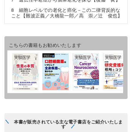
8 細胞レベルでの老化と癌化－この二律背反的な
こと【難波正義／大橋龍一郎／高 崇／辻 俊也】
こちらの書籍もお勧めいたします
本書が販売されている主な電子書店をご紹介いたしま
す