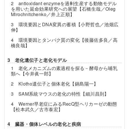
2 antioxidant enzymeを過剰生産する動物モデル
を用いた延命効果研究への展望【石橋生哉／Oleg
Mirochnitchenko／井上正順】
3 環境要因とDNA変異の蓄積【小野哲也／池畑広
伸】
4 環境要因とタンパク質の変化【後藤佐多良／高
橋良哉】
3 老化遺伝子と老化モデル
1 老化メカニズムの素過程を探る－酵母から哺乳
類へ【今井眞一郎】
2 Klotho遺伝子と個体老化【鍋島陽一】
3 SAM系統マウスの老化の特性【細川昌則】
4 Werner早老症にみるRecQ型ヘリカーゼの動態
【松本武久／古市泰宏】
4 臓器・個体レベルの老化と疾病