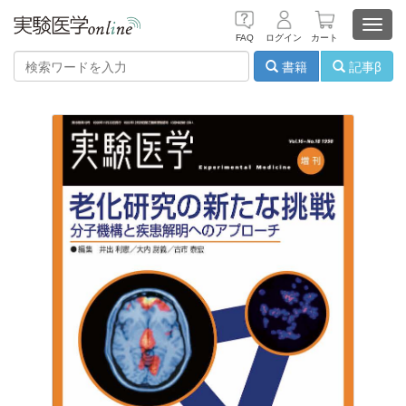
Toggl
FAQ
ログイン
カート
navig
書籍
記事β