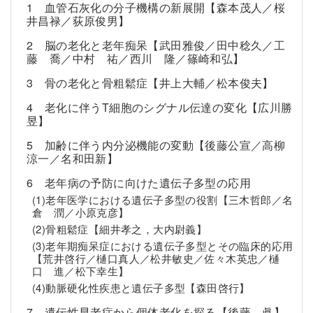
1 血管石灰化の分子機構の新展開【森本茂人／桜
井昌禄／荻原俊男】
2 脳の老化と老年痴呆【武田雅俊／田中稔久／工
藤 喬／中村 祐／西川 隆／篠崎和弘】
3 骨の老化と骨粗鬆症【井上大輔／松本俊夫】
4 老化に伴うT細胞のシグナル伝達の変化【広川勝
昱】
5 加齢に伴う内分泌機能の変動【後藤公宣／高柳
涼一／名和田新】
6 老年病の予防に向けた遺伝子多型の応用
(1)老年医学における遺伝子多型の役割【三木哲郎／名
倉 潤／小原克彦】
(2)骨粗鬆症【細井孝之，大内尉義】
(3)老年期痴呆症における遺伝子多型とその臨床的応用
【荒井啓行／樋口真人／松井敏史／佐々木英忠／樋
口 進／松下幸生】
(4)動脈硬化性疾患と遺伝子多型【森田啓行】
7 遺伝性早老症から個体老化を探る【後藤 眞】