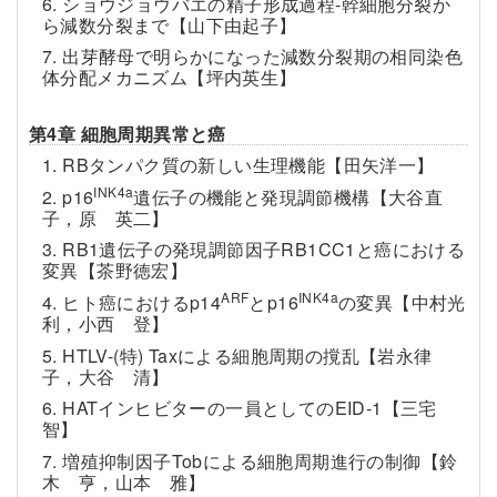
6. ショウジョウバエの精子形成過程-幹細胞分裂か
ら減数分裂まで【山下由起子】
7. 出芽酵母で明らかになった減数分裂期の相同染色
体分配メカニズム【坪内英生】
第4章 細胞周期異常と癌
1. RBタンパク質の新しい生理機能【田矢洋一】
INK4a
2. p16
遺伝子の機能と発現調節機構【大谷直
子，原 英二】
3. RB1遺伝子の発現調節因子RB1CC1と癌における
変異【茶野徳宏】
ARF
INK4a
4. ヒト癌におけるp14
とp16
の変異【中村光
利，小西 登】
5. HTLV-(特) Taxによる細胞周期の撹乱【岩永律
子，大谷 清】
6. HATインヒビターの一員としてのEID-1【三宅
智】
7. 増殖抑制因子Tobによる細胞周期進行の制御【鈴
木 亨，山本 雅】