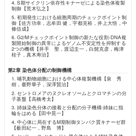
4. S期サイクリン依存性キナーゼによる染色体複製
制御【荒木弘之】
5. 初期発生における細胞周期のチェックポイント制
御【佐方功幸，志牟田 健，宇都克裕，井上大悟，中
條信成】
6. G2/Mチェックポイント制御の新たな役割-DNA複
製開始制御の異常によるゲノム不安定性を抑制する
2つの機構【井手 聖，渡辺圭一，白髭克彦，梅津
桂子，真木寿治】
第2章 染色体分配の制御機構
1. 哺乳動物細胞における中心体複製機構【泉 秀
樹，臺野華子，深澤賢治】
2. セントロメアのヌクレオソームとクロマチンの分
子基盤【高橋考太】
3. 姉妹染色分体の接着と分配の分子機構-姉妹に指
輪をはめる【田中晃一】
4. 中心体に局在するM期制御タンパク質キナーゼ群
【薮田紀一，野島 博】