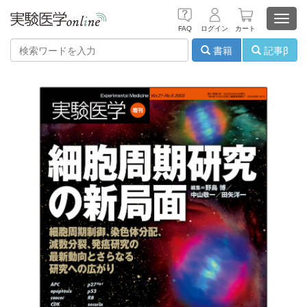
Toggl
FAQ
ログイン
カート
navig
書籍
記事β