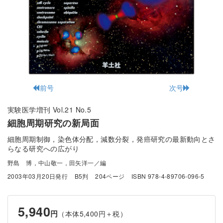
前号
次号
実験医学増刊 Vol.21 No.5
細胞周期研究の新局面
細胞周期制御，染色体分配，減数分裂，発癌研究の最新動向とさ
らなる研究への広がり
野島 博，中山敬一，田矢洋一／編
2003年03月20日発行
B5判
204ページ
ISBN 978-4-89706-096-5
5,940
円
（本体5,400円＋税）