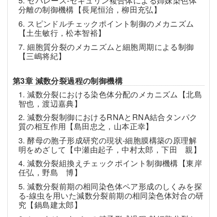
5. セパレース-セキュリン複合体による姉妹染色体
分離の制御機構【長尾恒治，柳田充弘】
6. スピンドルチェックポイント制御のメカニズム
【土生敏行，松本智裕】
7. 細胞質分裂のメカニズムと細胞周期による制御
【三嶋将紀】
第3章 減数分裂過程の制御機構
1. 減数分裂における染色体分配のメカニズム【北島
智也，渡辺嘉典】
2. 減数分裂制御におけるRNAとRNA結合タンパク
質の相互作用【島田忠之，山本正幸】
3. 酵母の胞子形成研究の現状-細胞膜構築の原理解
明をめざして【中瀬由起子，中村太郎，下田 親】
4. 減数分裂組換えチェックポイント制御機構【東岸
任弘，野島 博】
5. 減数分裂前期の相同染色体ペア形成のしくみを探
る-線虫を用いた減数分裂前期の相同染色体対合の研
究【鍋島建太郎】