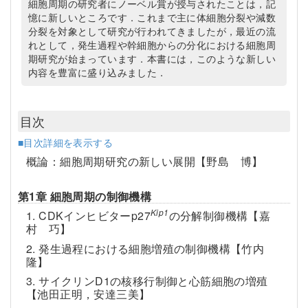
細胞周期の研究者にノーベル賞が授与されたことは，記
憶に新しいところです．これまで主に体細胞分裂や減数
分裂を対象として研究が行われてきましたが，最近の流
れとして，発生過程や幹細胞からの分化における細胞周
期研究が始まっています．本書には，このような新しい
内容を豊富に盛り込みました．
目次
■目次詳細を表示する
概論：細胞周期研究の新しい展開【野島 博】
第1章 細胞周期の制御機構
Kip1
1. CDKインヒビターp27
の分解制御機構【嘉
村 巧】
2. 発生過程における細胞増殖の制御機構【竹内
隆】
3. サイクリンD1の核移行制御と心筋細胞の増殖
【池田正明，安達三美】