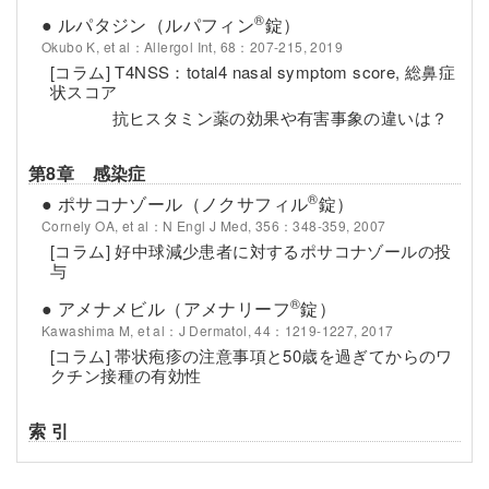
®
● ルパタジン（ルパフィン
錠）
Okubo K, et al：Allergol Int, 68：207-215, 2019
[コラム] T4NSS：total4 nasal symptom score, 総鼻症
状スコア
抗ヒスタミン薬の効果や有害事象の違いは？
第8章 感染症
®
● ポサコナゾール（ノクサフィル
錠）
Cornely OA, et al：N Engl J Med, 356：348-359, 2007
[コラム] 好中球減少患者に対するポサコナゾールの投
与
®
● アメナメビル（アメナリーフ
錠）
Kawashima M, et al：J Dermatol, 44：1219-1227, 2017
[コラム] 帯状疱疹の注意事項と50歳を過ぎてからのワ
クチン接種の有効性
索 引