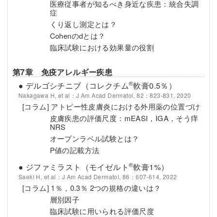
医療従事者が知るべき身近な疾患：統合失調
症
くり返し測定とは？
Cohenのdとは？
臨床試験における効果量の役割
第7章 免疫アレルギー疾患
®
● デルゴシチニブ（コレクチム
軟膏0.5％）
Nakagawa H, et al：J Am Acad Dermatol, 82：823-831, 2020
[コラム] アトピー性皮膚炎における外用薬の位置づけ
皮膚疾患の評価尺度：mEASI，IGA，そう痒
NRS
オープンラベル試験とは？
P値の記載方法
®
● ジファミラスト（モイゼルト
軟膏1%）
Saeki H, et al：J Am Acad Dermatol, 86：607-614, 2022
[コラム] 1％，0.3％ 2つの規格の違いは？
層別因子
臨床試験に用いられる評価尺度