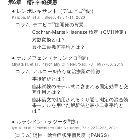
第6章 精神神経疾患
®
● レンボレキサント（デエビゴ
錠）
Kärppä, M, et al：Sleep, 43：1-11, 2020
®
[コラム] デエビゴ
錠開発の背景
Cochran-Mantel-Haenszel検定（CMH検定）
対数変換とは？
最小二乗幾何平均とは？
®
● ナルメフェン（セリンクロ
錠）
Miyata H, et al：Psychiatry Clin Neurosci, 73：697-706, 2019
[コラム] アルコール依存症治療薬の特徴
事後解析とは？
臨床試験のモデル式に含まれる固定効果と交
互作用とは？
臨床論文で頻用されるくり返し測定の混合効
果モデルを用いた解析法と最小二乗平均と
は？
®
● ルラシドン（ラツーダ
錠）
Iyo M, et al：Psychiatry Clin Neurosci, 75：227–235, 2021
[コラム] 陽性・陰性症状評価尺度（PANSS）