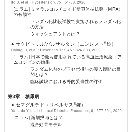
Ito S, et al：Hypertension, 75：51-58, 2020
[コラム] ミネラルコルチコイド受容体拮抗薬（MRA）
の有効性
ランダム化比較試験で実施されるランダム化
の方法
ウォッシュアウトとは？
®
● サクビトリル/バルサルタン（エンレスト
錠）
Rakugi H, et al：Hypertens Res, 45：824-833, 2022
[コラム] 日本で最も使用されている高血圧治療薬：ア
ムロジピンの効果
ランダム化前のプラセボ投与の導入期間の目
的とは？
臨床試験における外的妥当性の評価
第3章 糖尿病
®
● セマグルチド（リベルサス
錠）
Yamada Y, et al：Lancet Diabetes Endocrinol, 8：377-391, 2020
[コラム] 漸増投与とは？
混合効果モデル