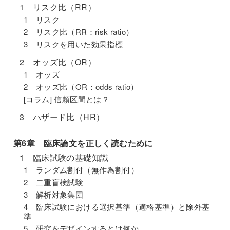
1 リスク比（RR）
1 リスク
2 リスク比（RR：risk ratio）
3 リスクを用いた効果指標
2 オッズ比（OR）
1 オッズ
2 オッズ比（OR：odds ratio）
[コラム] 信頼区間とは？
3 ハザード比（HR）
第6章 臨床論文を正しく読むために
1 臨床試験の基礎知識
1 ランダム割付（無作為割付）
2 二重盲検試験
3 解析対象集団
4 臨床試験における選択基準（適格基準）と除外基
準
5 研究をデザインするとは何か