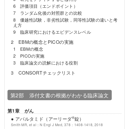
6 評価項目（エンドポイント）
7 ランダム化後の対照群との比較
8 優越性試験，非劣性試験，同等性試験の違いと考
え方
9 臨床研究におけるエビデンスレベル
2 EBMの概念とPICOの実施
1 EBMの概念
2 PICOの実施
3 臨床論文の読解における役割
3 CONSORTチェックリスト
第2部 添付文書の根拠がわかる臨床論文
第1章 がん
®
● アパルタミド（アーリーダ
錠）
Smith MR, et al：N Engl J Med, 378：1408-1418, 2018