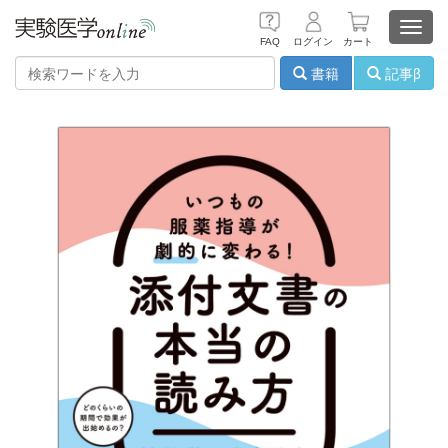
Toggl
FAQ
ログイン
カート
navig
書籍
記事β