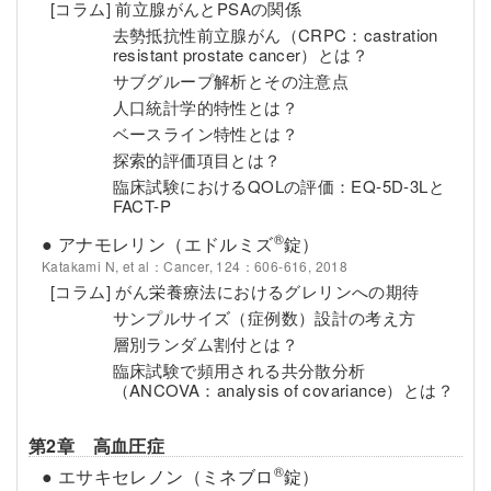
[コラム] 前立腺がんとPSAの関係
去勢抵抗性前立腺がん（CRPC：castration
resistant prostate cancer）とは？
サブグループ解析とその注意点
人口統計学的特性とは？
ベースライン特性とは？
探索的評価項目とは？
臨床試験におけるQOLの評価：EQ-5D-3Lと
FACT-P
®
● アナモレリン（エドルミズ
錠）
Katakami N, et al：Cancer, 124：606-616, 2018
[コラム] がん栄養療法におけるグレリンへの期待
サンプルサイズ（症例数）設計の考え方
層別ランダム割付とは？
臨床試験で頻用される共分散分析
（ANCOVA：analysis of covariance）とは？
第2章 高血圧症
®
● エサキセレノン（ミネブロ
錠）