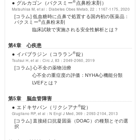
®
● グルカゴン（バクスミー
点鼻粉末剤）
Matsuhisa M, et al：Diabetes Obes Metab, 22：1167-1175, 2020
[コラム] 低血糖時に点鼻で処置する国内初の医薬品：
®
バクスミー
点鼻粉末剤
臨床試験で実施される安全性解析とは？
第4章 心疾患
®
● イバブラジン（コララン
錠）
Tsutsui H, et al：Circ J, 83：2049-2060, 2019
[コラム] 心不全の薬物治療
心不全の重症度の評価：NYHA心機能分類
LVEFとは？
第5章 脳血管障害
®
● エドキサバン（リクシアナ
錠）
Giugliano RP, et al：N Engl J Med, 369：2093-2104, 2013
[コラム] 直接経口抗凝固薬（DOAC）の種類とその選
択