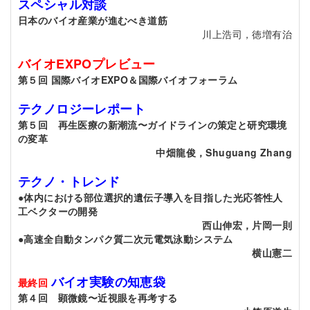
スペシャル対談
日本のバイオ産業が進むべき道筋
川上浩司，徳増有治
バイオEXPOプレビュー
第５回 国際バイオEXPO＆国際バイオフォーラム
テクノロジーレポート
第５回 再生医療の新潮流〜ガイドラインの策定と研究環境
の変革
中畑龍俊，Shuguang Zhang
テクノ・トレンド
●体内における部位選択的遺伝子導入を目指した光応答性人
工ベクターの開発
西山伸宏，片岡一則
●高速全自動タンパク質二次元電気泳動システム
横山憲二
バイオ実験の知恵袋
最終回
第４回 顕微鏡〜近視眼を再考する