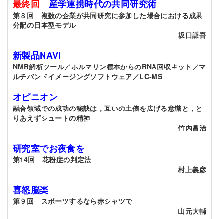
最終回
産学連携時代の共同研究術
第８回 複数の企業が共同研究に参加した場合における成果
分配の日本型モデル
坂口謙吾
新製品NAVI
NMR解析ツール／ホルマリン標本からのRNA回収キット／マ
ルチバンドイメージングソフトウェア／LC-MS
オピニオン
融合領域での成功の秘訣は，互いの土俵を広げる意識と，と
りあえずシュートの精神
竹内昌治
研究室でお夜食を
第14回 花粉症の判定法
村上義彦
喜怒脳楽
第９回 スポーツするなら赤シャツで
山元大輔