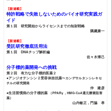
【新連載】
特許戦略で失敗しないためのバイオ研究実践ガ
イド
第１回 研究開始からライセンスまでの知財戦略
隅藏康一
【新連載】
受託研究徹底活用法
第１回 DNAチップ解析編
佐々木博己
分子標的薬開発への挑戦
第２回 有力な分子標的医薬２
●アンジオテンシン２受容体拮抗薬
〜カンデサルタンシレキセ
チルの研究開発
仲 建彦
●生活習慣病の分子標的薬
（PPARγ，HMG-CoA還元酵素阻害
薬）
山内敏正，門脇 孝