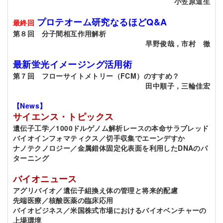
小笠原道生
プロテオーム研究なるほどQ&A
最終回
第８回 分子間相互作用解析
早野俊哉，市村 徹
最新蛍光イメージング活用術
第７回 フローサイトメトリー（FCM）のすすめ？
田中順子，三輪佳宏
【News】
サイエンス・トピックス
遺伝子工学
／1000ドルゲノム解析レースの本命サラブレッド
バイオインフォマティクス
／切手収集でエーンデすか
ナノテクノロジー
／金属錯体固定化表面を利用したDNAのパ
ターニング
バイオニュース
アグリバイオ
／遺伝子組換え体の管理と将来的配慮
先端医療
／核酸医薬の臨床応用
バイオビジネス
／米国株式市場におけるバイオベンチャーの
上場環境