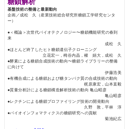
糖鎖解析
基盤技術の整備と最新動向
企画／成松 久（産業技術総合研究所糖鎖工学研究センタ
ー）
●＜概論＞次世代バイオテクノロジー〜糖鎖機能研究の春到
来
成松 久
●ほとんど終了したヒト糖鎖遺伝子クローニング
立花宏一，栂谷内晶，權 娟大，成松 久
●酵素による糖鎖合成技術の動向〜糖鎖ライブラリーの整備
に向けて
伊藤浩美
●有機合成による糖鎖および糖タンパク質の合成技術の動向
梶原康宏，山本直毅
●質量分析計による糖鎖構造解析技術の動向 亀山昭彦
亀山昭彦
●レクチンによる糖鎖プロファイリング技術の開発動向
久野 敦，平林 淳
●バイオインフォマティクスの糖鎖研究への貢献
菊池紀広