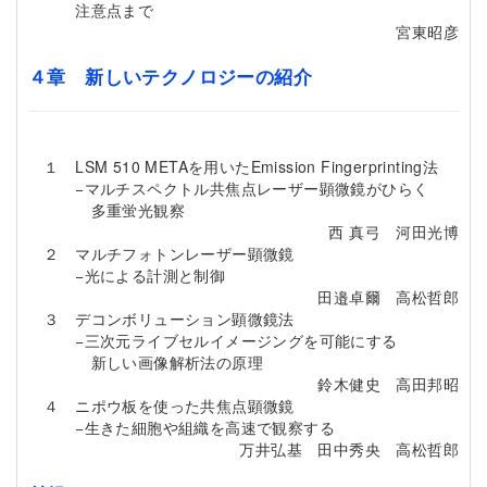
注意点まで
宮東昭彦
４章 新しいテクノロジーの紹介
１ LSM 510 METAを用いたEmission Fingerprinting法
−マルチスペクトル共焦点レーザー顕微鏡がひらく
多重蛍光観察
西 真弓 河田光博
２ マルチフォトンレーザー顕微鏡
−光による計測と制御
田邉卓爾 高松哲郎
３ デコンボリューション顕微鏡法
−三次元ライブセルイメージングを可能にする
新しい画像解析法の原理
鈴木健史 高田邦昭
４ ニポウ板を使った共焦点顕微鏡
−生きた細胞や組織を高速で観察する
万井弘基 田中秀央 高松哲郎