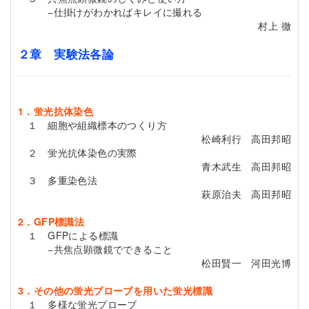
−仕掛けがわかればキレイに撮れる
村上 徹
２章 実験法各論
1．蛍光抗体染色
１ 細胞や組織標本のつくり方
松崎利行 高田邦昭
２ 蛍光抗体染色の実際
青木武生 高田邦昭
３ 多重染色法
萩原治夫 高田邦昭
2．GFP標識法
１ GFPによる標識
−共焦点顕微鏡でできること
松田賢一 河田光博
3．その他の蛍光プローブを用いた蛍光標識
１ 多様な蛍光プローブ