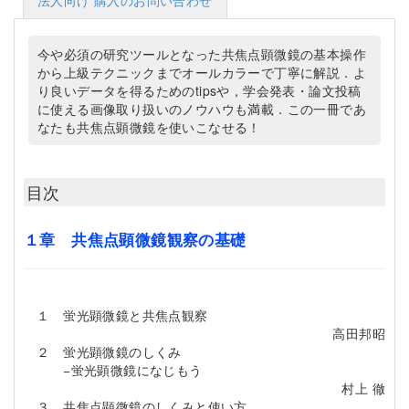
法人向け 購入のお問い合わせ
今や必須の研究ツールとなった共焦点顕微鏡の基本操作
から上級テクニックまでオールカラーで丁寧に解説．よ
り良いデータを得るためのtipsや，学会発表・論文投稿
に使える画像取り扱いのノウハウも満載．この一冊であ
なたも共焦点顕微鏡を使いこなせる！
目次
１章 共焦点顕微鏡観察の基礎
１ 蛍光顕微鏡と共焦点観察
高田邦昭
２ 蛍光顕微鏡のしくみ
−蛍光顕微鏡になじもう
村上 徹
３ 共焦点顕微鏡のしくみと使い方