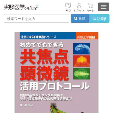
Toggl
FAQ
ログイン
カート
navig
書籍
記事β