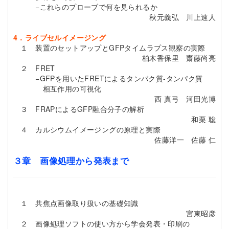
−これらのプローブで何を見られるか
秋元義弘 川上速人
4．ライブセルイメージング
１ 装置のセットアップとGFPタイムラプス観察の実際
柏木香保里 齋藤尚亮
２ FRET
−GFPを用いたFRETによるタンパク質-タンパク質
相互作用の可視化
西 真弓 河田光博
３ FRAPによるGFP融合分子の解析
和栗 聡
４ カルシウムイメージングの原理と実際
佐藤洋一 佐藤 仁
３章 画像処理から発表まで
１ 共焦点画像取り扱いの基礎知識
宮東昭彦
２ 画像処理ソフトの使い方から学会発表・印刷の