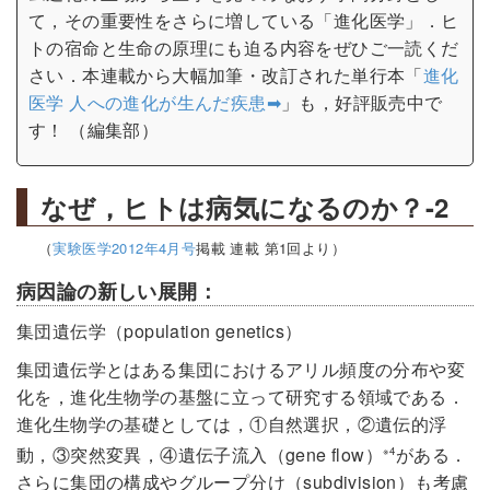
て，その重要性をさらに増している「進化医学」．ヒ
トの宿命と生命の原理にも迫る内容をぜひご一読くだ
さい．本連載から大幅加筆・改訂された単行本「
進化
医学 人への進化が生んだ疾患➡
」も，好評販売中で
す！ （編集部）
なぜ，ヒトは病気になるのか？-2
（
実験医学2012年4月号
掲載 連載 第1回より）
病因論の新しい展開：
集団遺伝学（population genetics）
集団遺伝学とはある集団におけるアリル頻度の分布や変
化を，進化生物学の基盤に立って研究する領域である．
進化生物学の基礎としては，①自然選択，②遺伝的浮
動，③突然変異，④遺伝子流入（gene flow）
がある．
※4
さらに集団の構成やグループ分け（subdivision）も考慮