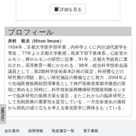
詳細を見る
プロフィール
井村 裕夫（Hiroo Imura）
1954年，京都大学医学部卒業，内科学とくに内分泌代謝学を
専攻，’77年より京都大学教授，視床下部下垂体系，心血管ホ
ルモン，膵ホルモンの研究に従事，’91年，京都大学総長に選
出され，高等教育一般にかかわる．’98年，総合科学技術会議
議員として，第2期科学技術基本計画の策定，科研費などの
研究費の増額，新しい研究施設の整備などに努力．2004年よ
り先端医療振興財団理事長として神戸医療産業都市構想の実
現に努めると同時に，科学技術振興機構研究開発戦略センタ
ーで臨床研究の振興方策を提言，またこれからの臨床研究と
して先制医療の重要性を提言している．一方生命進化の過程
から病気の成り立ちを考える進化医学に興味をもっている．
会社案内
採用情報
取扱書店一覧
電子書籍