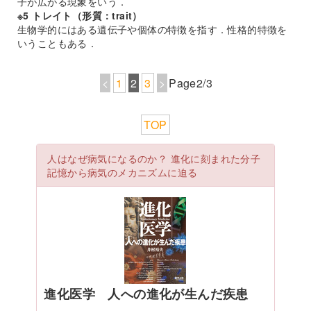
子が広がる現象をいう．
※5 トレイト（形質：trait）
生物学的にはある遺伝子や個体の特徴を指す．性格的特徴を
いうこともある．
<
1
2
3
>
Page2/3
TOP
人はなぜ病気になるのか？ 進化に刻まれた分子
記憶から病気のメカニズムに迫る
進化医学 人への進化が生んだ疾患