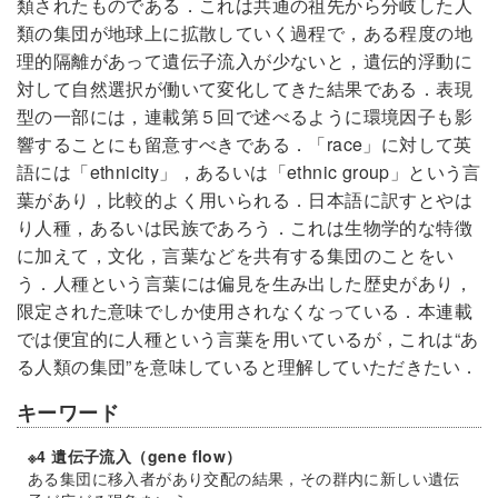
類されたものである．これは共通の祖先から分岐した人
類の集団が地球上に拡散していく過程で，ある程度の地
理的隔離があって遺伝子流入が少ないと，遺伝的浮動に
対して自然選択が働いて変化してきた結果である．表現
型の一部には，連載第５回で述べるように環境因子も影
響することにも留意すべきである．「race」に対して英
語には「ethnicity」，あるいは「ethnic group」という言
葉があり，比較的よく用いられる．日本語に訳すとやは
り人種，あるいは民族であろう．これは生物学的な特徴
に加えて，文化，言葉などを共有する集団のことをい
う．人種という言葉には偏見を生み出した歴史があり，
限定された意味でしか使用されなくなっている．本連載
では便宜的に人種という言葉を用いているが，これは“あ
る人類の集団”を意味していると理解していただきたい．
キーワード
※4 遺伝子流入（gene flow）
ある集団に移入者があり交配の結果，その群内に新しい遺伝