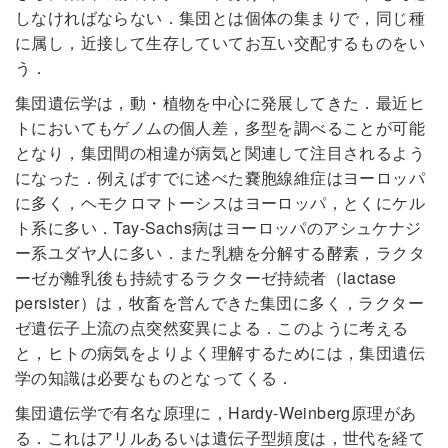
しなければならない．集団とは個体の集まりで，同じ種
に属し，近接して生存していてお互い交配するものをい
う．
集団遺伝学は，動・植物を中心に発展してきた．最近ヒ
トにおいてもゲノムの個人差，多型を調べることが可能
となり，集団間の相違が病気と関連して注目されるよう
になった．例えばすでに述べた嚢胞線維症はヨーロッパ
に多く，ヘモクロマトーシスはヨーロッパ，とくにケル
ト系に多い．Tay-Sachs病はヨーロッパのアシュケナジ
ー系ユダヤ人に多い．また乳糖を分解する酵素，ラクタ
ーゼが離乳後も持続するラクターゼ持続者（lactase
persister）は，牧畜を営んできた集団に多く，ラクター
ゼ遺伝子上流の点突然変異による．このように考える
と，ヒトの病気をよりよく理解するためには，集団遺伝
学の知識は必要なものとなってくる．
集団遺伝学で有名な原理に，Hardy-Weinberg原理があ
る．これはアリルあるいは遺伝子型頻度は，世代を経て