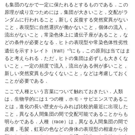
も集団のなかで一定に保たれるとするものである．この
原理が成り立つためには，集団が大きいこと，交配がラ
ンダムに行われること，新しく反復する突然変異がない
こと，表現型に自然選択が働かないこと，個体の流入，
流出がないこと，常染色体上に遺伝子座があること，な
どの条件が必要となる．ヒトの表現型や常染色体性劣性
遺伝を示すトレイト（trait）
にも，この原則は当てはま
※5
ると考えられる．ただ，ヒトの集団は必ずしも大きくな
いこと，一定の頻度で流入，流出がある例が多いこと，
新しい突然変異も少なくないこと，などは考慮しておく
ことが必要である．
ここで人種という言葉について触れておきたい．人類
は，生物学的には１つの種，ホモ・サピエンスであるこ
とは，進化の長い歴史からみれば比較的最近に出現した
こと，異なる人間集団の間で交配可能であることからも
明らかである．人種（race）は，異なる人間集団の間で
皮膚，毛髪，虹彩の色などの身体の表現型の相違から分