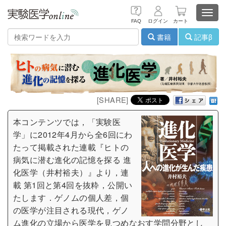
Toggl
FAQ
ログイン
カート
navig
書籍
記事β
[SHARE]
本コンテンツでは，「実験医
学」に2012年4月から全6回にわ
たって掲載された連載『ヒトの
病気に潜む進化の記憶を探る 進
化医学（井村裕夫）』より，連
載 第1回と第4回を抜粋，公開い
たします．ゲノムの個人差，個
の医学が注目される現代，ゲノ
ム進化の立場から医学を見つめなおす学問分野とし