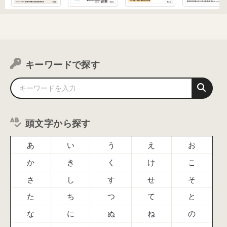
キーワードで探す
頭文字から探す
あ
い
う
え
お
か
き
く
け
こ
さ
し
す
せ
そ
た
ち
つ
て
と
な
に
ぬ
ね
の