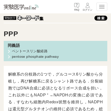
Toggl
FAQ
ログイン
PPP
ペントースリン酸経路
pentose phosphate pathway
解糖系の分枝路の1つで，グルコース6リン酸から分
岐し，再び解糖系に戻るシャント路である．分裂細
胞ではDNA合成に必須となるリボース合成を担い，
＋
これ以外にもNADP
→NAPDHの変換に必須であ
る．すなわち細胞内Redox状態を維持し，NADPH
は還元型グルタチオンの維持に必須であるため，総