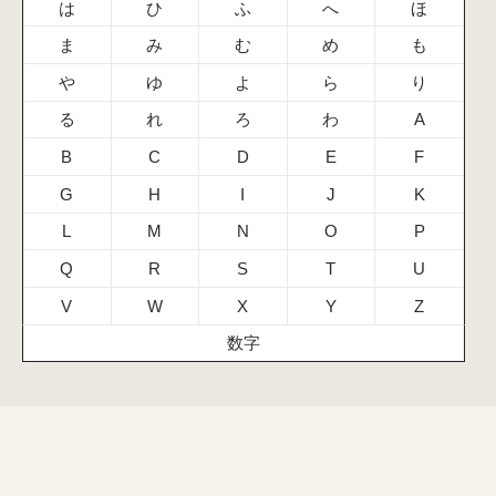
は
ひ
ふ
へ
ほ
ま
み
む
め
も
や
ゆ
よ
ら
り
る
れ
ろ
わ
A
B
C
D
E
F
G
H
I
J
K
L
M
N
O
P
Q
R
S
T
U
V
W
X
Y
Z
数字