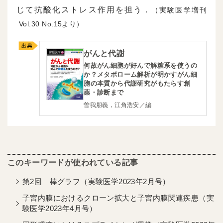
じて抗酸化ストレス作用を担う．
（実験医学増刊
30
15より）
がんと代謝
何故がん細胞が好んで解糖系を使うの
か？メタボローム解析が明かすがん細
胞の本質から代謝研究がもたらす創
薬・診断まで
曽我朋義，江角浩安／編
第2回 棒グラフ（実験医学2023年2月号）
子宮内膜におけるクローン拡大と子宮内膜関連疾患（実
験医学2023年4月号）