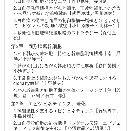
1.白血病幹細胞とはなにか【竹中克斗／赤司浩一】
2.白血病発症機構とがん幹細胞―正常幹細胞との差異
から見出す新たな治療戦略【熊野恵城／黒川峰夫】
3.白血病の発生と進展の制御機構―増殖と分化，そし
てエピゲノムの制御の破綻【小川原陽子／北林一生】
4.多発性骨髄腫幹細胞攻略のストラテジー【保仙直
毅】
第2章 固形腫瘍幹細胞
1.ヒト乳がん幹細胞―特性と幹細胞制御機構【南 晶
洋／下野洋平】
2.膵がんにおけるがん幹細胞の特性解析【谷口英樹／
小池博之】
3.正常腸上皮細胞の発生およびがん化過程における
clonality解析【上野博夫】
4.がん幹細胞と細胞周期の生体イメージング【賀川義
規／森 正樹／石井 優】
第3章 エピジェネティクス／老化
1.幹細胞性を支えるエピジェネティクス【竹島秀幸／
牛島俊和】
2.白血病幹細胞の維持機構―シグナル伝達・エピジェ
ネティック制御を中心に【小沼貴晶／岩間厚志】