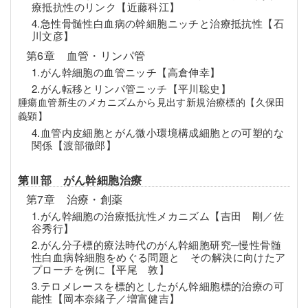
療抵抗性のリンク【近藤科江】
4.急性骨髄性白血病の幹細胞ニッチと治療抵抗性【石
川文彦】
第6章 血管・リンパ管
1.がん幹細胞の血管ニッチ【高倉伸幸】
2.がん転移とリンパ管ニッチ【平川聡史】
腫瘍血管新生のメカニズムから見出す新規治療標的【久保田
義顕】
4.血管内皮細胞とがん微小環境構成細胞との可塑的な
関係【渡部徹郎】
第Ⅲ部 がん幹細胞治療
第7章 治療・創薬
1.がん幹細胞の治療抵抗性メカニズム【吉田 剛／佐
谷秀行】
2.がん分子標的療法時代のがん幹細胞研究─慢性骨髄
性白血病幹細胞をめぐる問題と その解決に向けたア
プローチを例に【平尾 敦】
3.テロメレースを標的としたがん幹細胞標的治療の可
能性【岡本奈緒子／増富健吉】