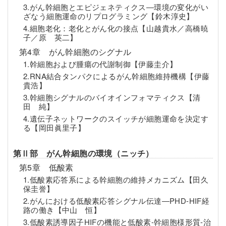
3.がん幹細胞とエピジェネティクス―環境の変化がい
ざなう細胞運命のリプログラミング【鈴木淳史】
4.細胞老化：老化とがん化の接点【山越貴水／高橋暁
子／原 英二】
第4章 がん幹細胞のシグナル
1.幹細胞および腫瘍の代謝制御【伊藤圭介】
2.RNA結合タンパクによるがん幹細胞維持機構【伊藤
貴浩】
3.幹細胞シグナルのバイオインフォマティクス【清
田 純】
4.遺伝子ネットワークのスイッチが細胞運命を決定す
る【岡田眞里子】
第Ⅱ部 がん幹細胞の環境（ニッチ）
第5章 低酸素
1.低酸素応答系による幹細胞の維持メカニズム【田久
保圭誉】
2.がんにおける低酸素応答シグナル伝達―PHD-HIF経
路の働き【中山 恒】
3.低酸素誘導因子HIFの機能と低酸素-幹細胞様形質-治