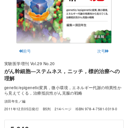
前号
次号
実験医学増刊 Vol.29 No.20
がん幹細胞—ステムネス，ニッチ，標的治療への
理解
genetic/epigenetic変異，微小環境，エネルギー代謝の特異性か
ら見えてくる，治療抵抗性がん克服の戦略
須田年生／編
2011年12月05日発行
B5判
214ページ
ISBN 978-4-7581-0319-0