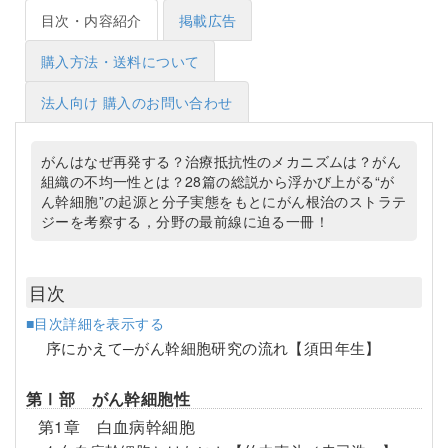
目次・内容紹介
掲載広告
購入方法・送料について
法人向け 購入のお問い合わせ
がんはなぜ再発する？治療抵抗性のメカニズムは？がん
組織の不均一性とは？28篇の総説から浮かび上がる“が
ん幹細胞”の起源と分子実態をもとにがん根治のストラテ
ジーを考察する，分野の最前線に迫る一冊！
目次
■目次詳細を表示する
序にかえて─がん幹細胞研究の流れ【須田年生】
第Ⅰ部 がん幹細胞性
第1章 白血病幹細胞