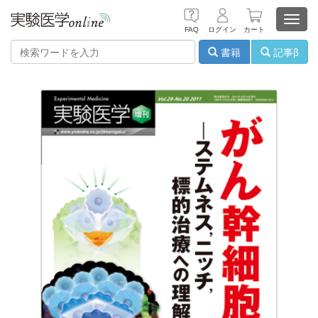
Toggl
FAQ
ログイン
カート
navig
書籍
記事β