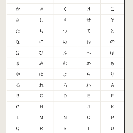
か
き
く
け
こ
さ
し
す
せ
そ
た
ち
つ
て
と
な
に
ぬ
ね
の
は
ひ
ふ
へ
ほ
ま
み
む
め
も
や
ゆ
よ
ら
り
る
れ
ろ
わ
A
B
C
D
E
F
G
H
I
J
K
L
M
N
O
P
Q
R
S
T
U