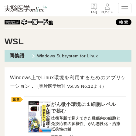
Toggl
FAQ
ログイン
WSL
Windows Subsystem for Linux
Windows上でLinux環境を利用するためのアプリケ
ーション．
（実験医学増刊
39
12より）
がん微小環境に１細胞レベル
で挑む
技術革新で見えてきた腫瘍内の細胞と
免疫応答の多様性、がん悪性化・治療
抵抗性の鍵