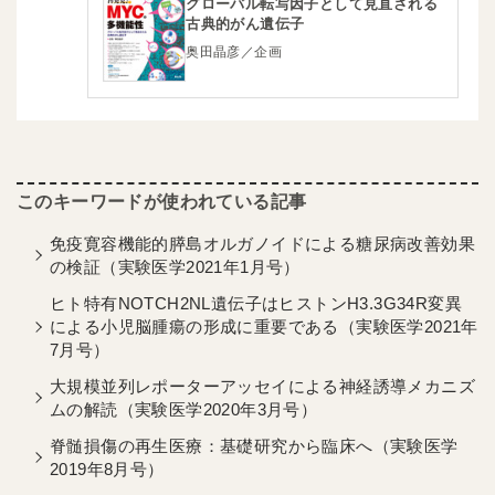
グローバル転写因子として見直される
古典的がん遺伝子
奥田晶彦／企画
免疫寛容機能的膵島オルガノイドによる糖尿病改善効果
の検証（実験医学2021年1月号）
ヒト特有NOTCH2NL遺伝子はヒストンH3.3G34R変異
による小児脳腫瘍の形成に重要である（実験医学2021年
7月号）
大規模並列レポーターアッセイによる神経誘導メカニズ
ムの解読（実験医学2020年3月号）
脊髄損傷の再生医療：基礎研究から臨床へ（実験医学
2019年8月号）