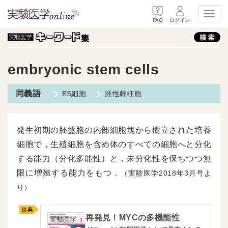
Toggl
FAQ
ログイン
embryonic stem cells
ES細胞
胚性幹細胞
発生初期の胚盤胞の内部細胞塊から樹立された培養
細胞で，生殖細胞を含め体のすべての細胞へと分化
する能力（分化多能性）と，未分化性を保ちつつ無
限に増殖する能力をもつ．
（実験医学2018年3月号よ
り）
再発見！MYCの多機能性