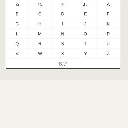
る
れ
ろ
わ
A
B
C
D
E
F
G
H
I
J
K
L
M
N
O
P
Q
R
S
T
U
V
W
X
Y
Z
数字