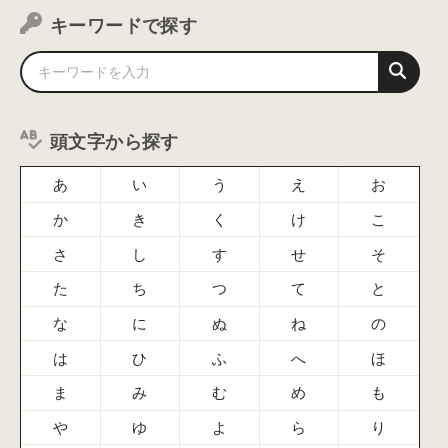
キーワードで探す
頭文字から探す
あ
い
う
え
お
か
き
く
け
こ
さ
し
す
せ
そ
た
ち
つ
て
と
な
に
ぬ
ね
の
は
ひ
ふ
へ
ほ
ま
み
む
め
も
や
ゆ
よ
ら
り