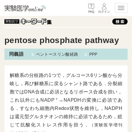
Toggl
FAQ
ログイン
pentose phosphate pathway
ペントースリン酸経路
PPP
解糖系の分枝路の1つで，グルコース6リン酸から分
岐し，再び解糖系に戻るシャント路である．分裂細
胞ではDNA合成に必須となるリボース合成を担い，
＋
これ以外にもNADP
→NAPDHの変換に必須であ
る．すなわち細胞内Redox状態を維持し，NADPH
は還元型グルタチオンの維持に必須であるため，総
じて抗酸化ストレス作用を担う．
（実験医学増刊