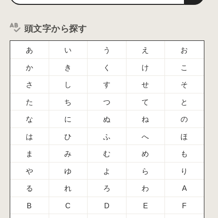
頭文字から探す
あ
い
う
え
お
か
き
く
け
こ
さ
し
す
せ
そ
た
ち
つ
て
と
な
に
ぬ
ね
の
は
ひ
ふ
へ
ほ
ま
み
む
め
も
や
ゆ
よ
ら
り
る
れ
ろ
わ
A
B
C
D
E
F