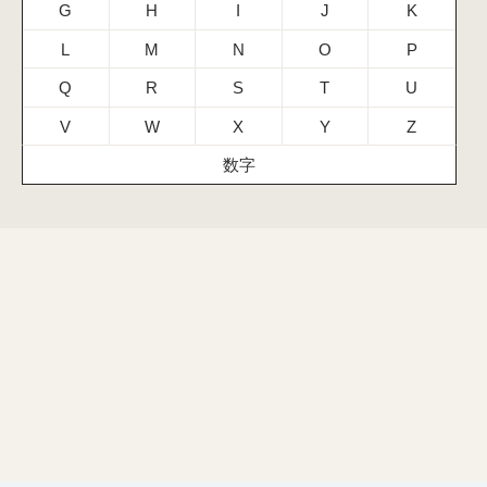
G
H
I
J
K
L
M
N
O
P
Q
R
S
T
U
V
W
X
Y
Z
数字