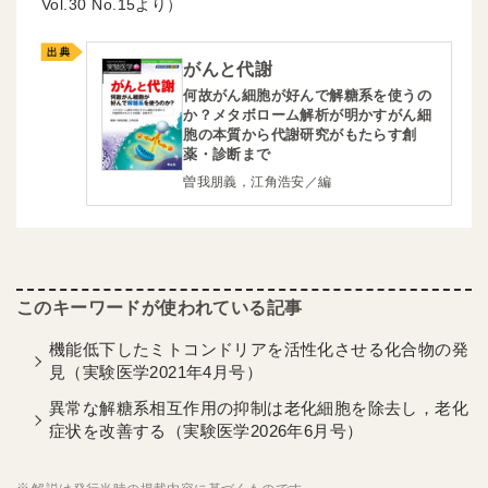
30
15より）
がんと代謝
何故がん細胞が好んで解糖系を使うの
か？メタボローム解析が明かすがん細
胞の本質から代謝研究がもたらす創
薬・診断まで
曽我朋義，江角浩安／編
機能低下したミトコンドリアを活性化させる化合物の発
見（実験医学2021年4月号）
異常な解糖系相互作用の抑制は老化細胞を除去し，老化
症状を改善する（実験医学2026年6月号）