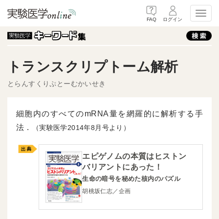
Toggl
FAQ
ログイン
トランスクリプトーム解析
とらんすくりぷとーむかいせき
細胞内のすべてのmRNA量を網羅的に解析する手
法．
（実験医学2014年8月号より）
エピゲノムの本質はヒストン
バリアントにあった！
生命の暗号を秘めた核内のパズル
胡桃坂仁志／企画