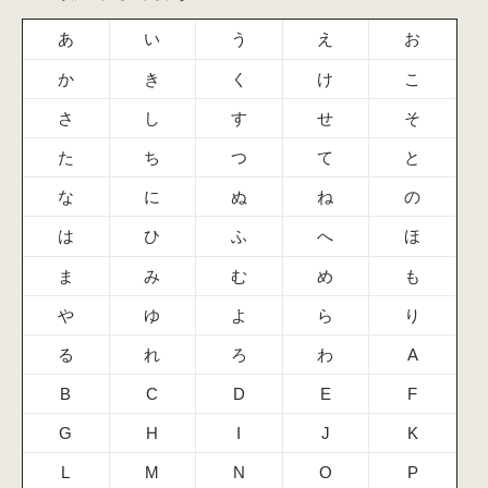
あ
い
う
え
お
か
き
く
け
こ
さ
し
す
せ
そ
た
ち
つ
て
と
な
に
ぬ
ね
の
は
ひ
ふ
へ
ほ
ま
み
む
め
も
や
ゆ
よ
ら
り
る
れ
ろ
わ
A
B
C
D
E
F
G
H
I
J
K
L
M
N
O
P