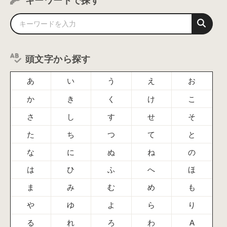
キーワードで探す
頭文字から探す
あ
い
う
え
お
か
き
く
け
こ
さ
し
す
せ
そ
た
ち
つ
て
と
な
に
ぬ
ね
の
は
ひ
ふ
へ
ほ
ま
み
む
め
も
や
ゆ
よ
ら
り
る
れ
ろ
わ
A