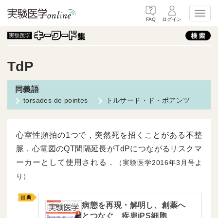
Toggl
FAQ
ログイン
TdP
torsades de pointes
トルサード・ド・ポアンツ
心室性頻拍の1つで，突然死を招くことがある不整
脈．心電図のQT間隔延長がTdPにつながるリスクマ
ーカーとして使用される．
（実験医学2016年3月号よ
り）
病態を再現・解明し、創薬へ
とつなぐ 疾患iPS細胞