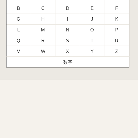
B
C
D
E
F
G
H
I
J
K
L
M
N
O
P
Q
R
S
T
U
V
W
X
Y
Z
数字