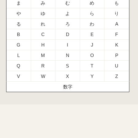
ま
み
む
め
も
や
ゆ
よ
ら
り
る
れ
ろ
わ
A
B
C
D
E
F
G
H
I
J
K
L
M
N
O
P
Q
R
S
T
U
V
W
X
Y
Z
数字