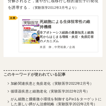
分解されると，速やかに核移行し標的遺伝子の発現
を誘導する．
（実験医学2012年3月号より）
死細胞による生体恒常性の維
持機構
非アポトーシス経路の最新知見と細胞
死からはじまる増殖・炎症・免疫応答
のメカニズム
米原 伸，中野裕康／企画
加齢関連疾患と免疫老化（実験医学2022年2月号）
循環器疾患と細胞老化（実験医学2022年2月号）
がん細胞と腫瘍微小環境を制御するPin1をターゲットに
した新しい膵がん治療戦略（実験医学2022年2月号）