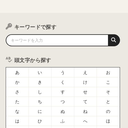
キーワードで探す
頭文字から探す
あ
い
う
え
お
か
き
く
け
こ
さ
し
す
せ
そ
た
ち
つ
て
と
な
に
ぬ
ね
の
は
ひ
ふ
へ
ほ