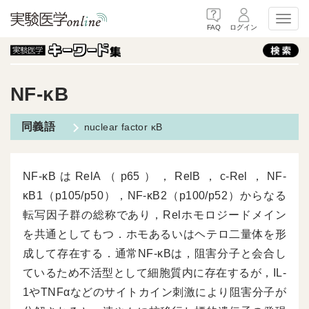
Toggl
FAQ
ログイン
NF-κB
nuclear factor κB
NF-κBはRelA（p65），RelB，c-Rel，NF-
κB1（p105/p50），NF-κB2（p100/p52）からなる
転写因子群の総称であり，Relホモロジードメイン
を共通としてもつ．ホモあるいはヘテロ二量体を形
成して存在する．通常NF-κBは，阻害分子と会合し
ているため不活型として細胞質内に存在するが，IL-
1やTNFαなどのサイトカイン刺激により阻害分子が