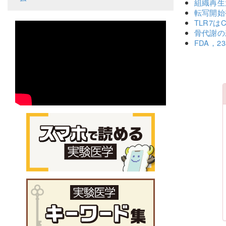
組織再生
転写開始
TLR7
骨代謝の
FDA，2