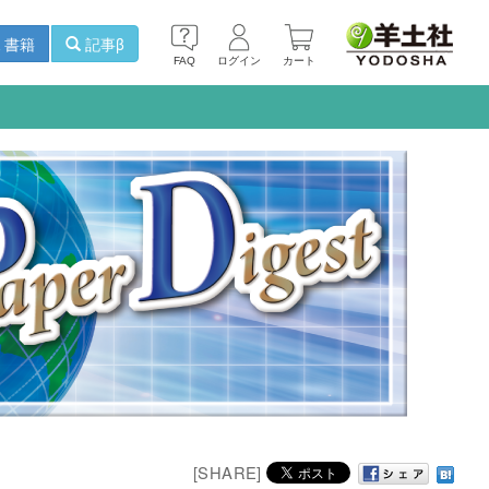
書籍
記事β
FAQ
ログイン
カート
[SHARE]