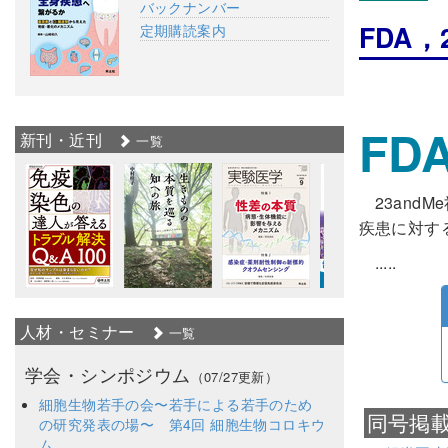
バックナンバー
FDA
定期購読案内
FD
新刊・近刊
一覧
23an
疾患に対す
.....
人材・セミナー
一覧
学会・シンポジウム
（07/27更新）
細胞生物若手の会〜若手による若手のため
同号掲
の研究発表の場〜 第4回 細胞生物コロキウ
ム