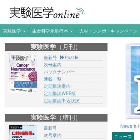
実験医学
生命科学系単行本
人材・シンポ・キャンペーン
実験医学
（月刊）
最新号
Puzzle
次号案内
バックナンバー
連載一覧
定期購読案内
定期購読WEB版
定期購読申込状況
実験医学
（増刊）
News & H
最新号
次号案内
ニュース