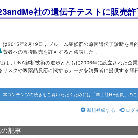
，23andMe社の遺伝子テストに販売許
A
は2015年2月19日，ブルーム症候群の原因遺伝子診断を目
費者への直接販売を許可すると発表した．
dMe社は，DNA解析技術の進歩とともに2006年に設立され
るリスクや医薬品反応に関するデータを消費者に提供する簡易
本コンテンツの続きをご覧いただくためには「羊土社HP会員」のご
新規登録する
ログ
載の記事