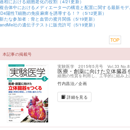
過程における細胞老化の役割（4/21更新）
複合体中におけるメディエーターの構造と配置に関する最新モデル
はCD4陽性T細胞の免疫麻痺を誘導する！？（5/12更新）
新たな参加者：骨と血管の蜜月関係（5/19更新）
3andMe社の遺伝子テストに販売許可（5/19更新）
TOP
本記事の掲載号
実験医学 2015年5月号 Vol.33 No.8
医療・創薬に向けた立体臓器
細胞の性質を利用し、工学的に組み上
竹内昌治／企画
詳細を見る